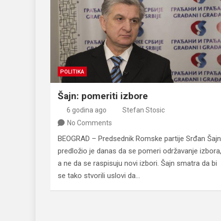
POLITIKA
Šajn: pomeriti izbore
6 godina ago
Stefan Stosic
No Comments
BEOGRAD – Predsednik Romske partije Srđan Šajn
predložio je danas da se pomeri održavanje izbora
a ne da se raspisuju novi izbori. Šajn smatra da bi
se tako stvorili uslovi da…