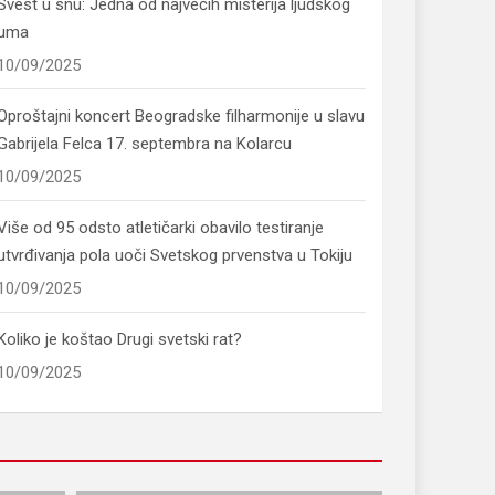
Svest u snu: Jedna od najvećih misterija ljudskog
uma
10/09/2025
Oproštajni koncert Beogradske filharmonije u slavu
Gabrijela Felca 17. septembra na Kolarcu
10/09/2025
Više od 95 odsto atletičarki obavilo testiranje
utvrđivanja pola uoči Svetskog prvenstva u Tokiju
10/09/2025
Koliko je koštao Drugi svetski rat?
10/09/2025