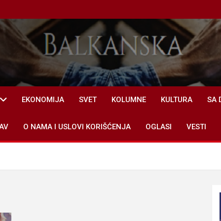
EKONOMIJA
SVET
KOLUMNE
KULTURA
SA 
AV
O NAMA I USLOVI KORIŠĆENJA
OGLASI
VESTI