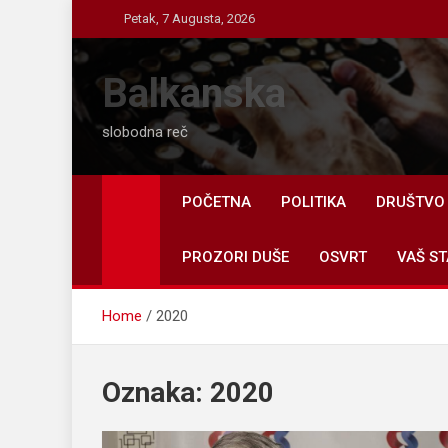
Skip
Petak, 7 Augusta, 2026
to
content
Balkanska
slobodna reč
POČETNA
POLITIKA
DRUŠTVO
PROZORI DUŠE
OSVRT
VAŠ ST
Home
2020
Oznaka:
2020