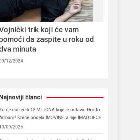
Vojnički trik koji će vam
pomoći da zaspite u roku od
dva minuta
09/12/2024
Najnoviji članci
Ko će naslediti 12 MILIONA koje je ostavio Đorđo
Armani? Kreće podela IMOVINE, a nije IMAO DECE
10/09/2025