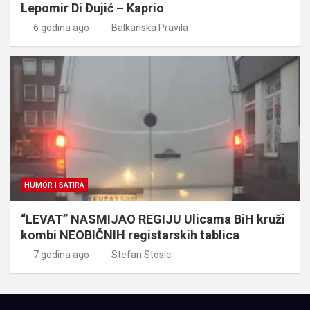
Lepomir Di Đujić – Kaprio
6 godina ago
Balkanska Pravila
HUMOR I SATIRA
“LEVAT” NASMIJAO REGIJU Ulicama BiH kruži
kombi NEOBIČNIH registarskih tablica
7 godina ago
Stefan Stosic