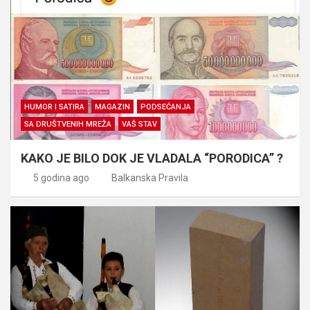
HUMOR I SATIRA
MAGAZIN
PODSEĆANJA
SA DRUŠTVENIH MREŽA
VAŠ STAV
KAKO JE BILO DOK JE VLADALA “PORODICA” ?
5 godina ago
Balkanska Pravila