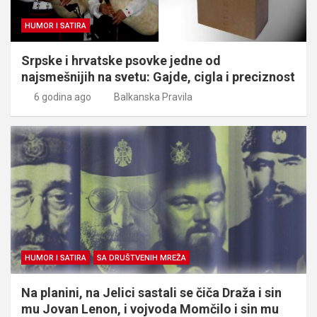
HUMOR I SATIRA
Srpske i hrvatske psovke jedne od
najsmešnijih na svetu: Gajde, cigla i preciznost
6 godina ago
Balkanska Pravila
HUMOR I SATIRA
SA DRUŠTVENIH MREŽA
Na planini, na Jelici sastali se čiča Draža i sin
mu Jovan Lenon, i vojvoda Momčilo i sin mu