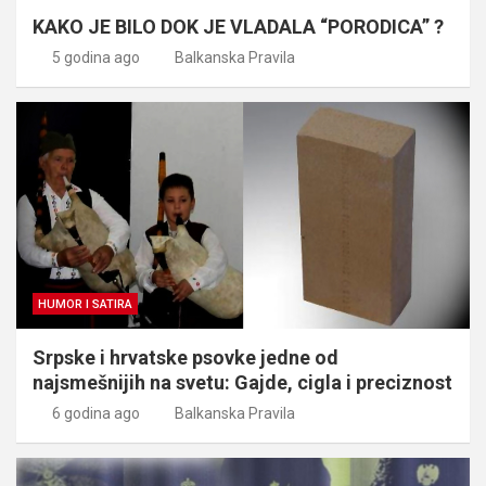
KAKO JE BILO DOK JE VLADALA “PORODICA” ?
5 godina ago
Balkanska Pravila
HUMOR I SATIRA
Srpske i hrvatske psovke jedne od
najsmešnijih na svetu: Gajde, cigla i preciznost
6 godina ago
Balkanska Pravila