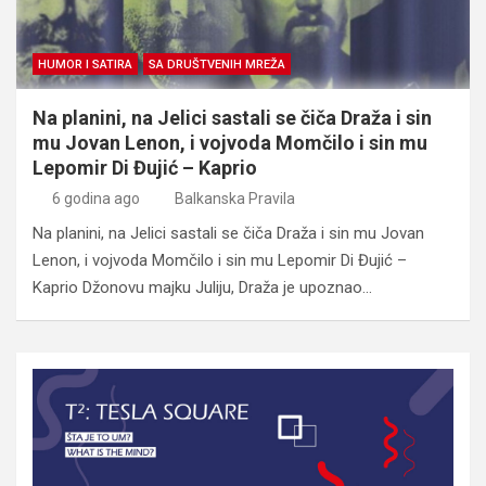
HUMOR I SATIRA
SA DRUŠTVENIH MREŽA
Na planini, na Jelici sastali se čiča Draža i sin
mu Jovan Lenon, i vojvoda Momčilo i sin mu
Lepomir Di Đujić – Kaprio
6 godina ago
Balkanska Pravila
Na planini, na Jelici sastali se čiča Draža i sin mu Jovan
Lenon, i vojvoda Momčilo i sin mu Lepomir Di Đujić –
Kaprio Džonovu majku Juliju, Draža je upoznao…