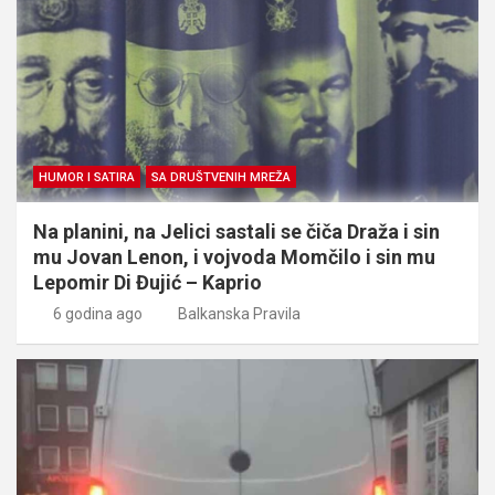
HUMOR I SATIRA
SA DRUŠTVENIH MREŽA
Na planini, na Jelici sastali se čiča Draža i sin
mu Jovan Lenon, i vojvoda Momčilo i sin mu
Lepomir Di Đujić – Kaprio
6 godina ago
Balkanska Pravila