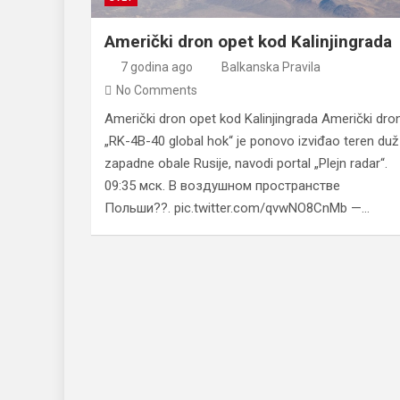
Američki dron opet kod Kalinjingrada
7 godina ago
Balkanska Pravila
No Comments
Američki dron opet kod Kalinjingrada Američki dro
„RK-4B-40 global hok“ je ponovo izviđao teren duž
zapadne obale Rusije, navodi portal „Plejn radar“.
09:35 мск. В воздушном пространстве
Польши??. pic.twitter.com/qvwNO8CnMb —…