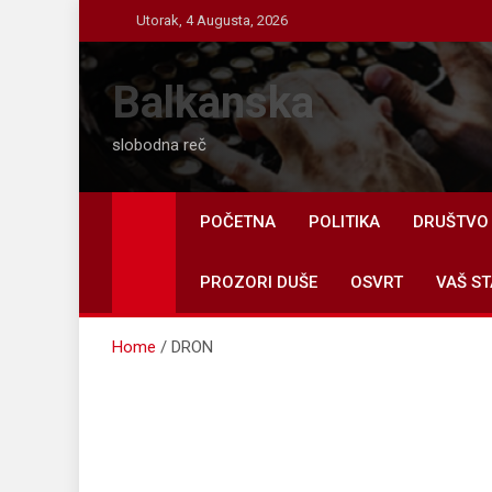
Skip
Utorak, 4 Augusta, 2026
to
content
Balkanska
slobodna reč
POČETNA
POLITIKA
DRUŠTVO
PROZORI DUŠE
OSVRT
VAŠ ST
Home
DRON