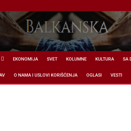
EKONOMIJA
SVET
KOLUMNE
KULTURA
SA 
AV
O NAMA I USLOVI KORIŠĆENJA
OGLASI
VESTI