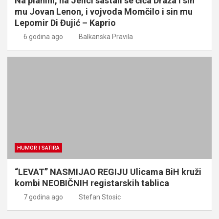
Na planini, na Jelici sastali se čiča Draža i sin
mu Jovan Lenon, i vojvoda Momčilo i sin mu
Lepomir Di Đujić – Kaprio
6 godina ago
Balkanska Pravila
HUMOR I SATIRA
“LEVAT” NASMIJAO REGIJU Ulicama BiH kruži
kombi NEOBIČNIH registarskih tablica
7 godina ago
Stefan Stosic