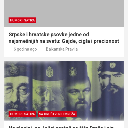
HUMOR I SATIRA
Srpske i hrvatske psovke jedne od
najsmešnijih na svetu: Gajde, cigla i preciznost
6 godina ago
Balkanska Pravila
HUMOR I SATIRA
SA DRUŠTVENIH MREŽA