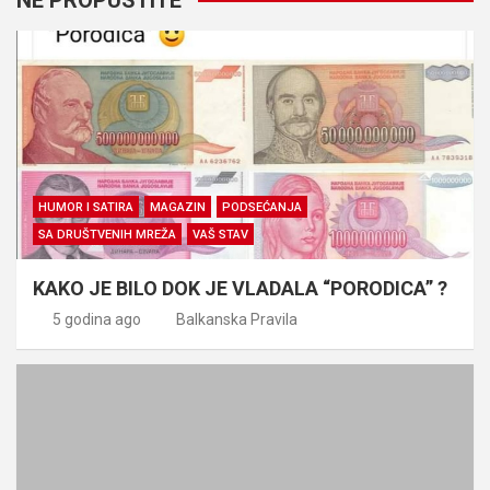
HUMOR I SATIRA
MAGAZIN
PODSEĆANJA
SA DRUŠTVENIH MREŽA
VAŠ STAV
KAKO JE BILO DOK JE VLADALA “PORODICA” ?
5 godina ago
Balkanska Pravila