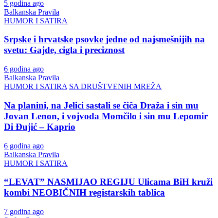
5 godina ago
Balkanska Pravila
HUMOR I SATIRA
Srpske i hrvatske psovke jedne od najsmešnijih na
svetu: Gajde, cigla i preciznost
6 godina ago
Balkanska Pravila
HUMOR I SATIRA
SA DRUŠTVENIH MREŽA
Na planini, na Jelici sastali se čiča Draža i sin mu
Jovan Lenon, i vojvoda Momčilo i sin mu Lepomir
Di Đujić – Kaprio
6 godina ago
Balkanska Pravila
HUMOR I SATIRA
“LEVAT” NASMIJAO REGIJU Ulicama BiH kruži
kombi NEOBIČNIH registarskih tablica
7 godina ago