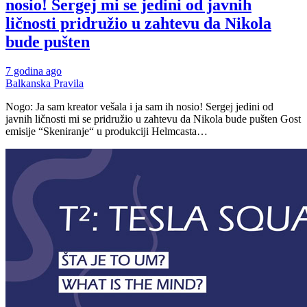
nosio! Sergej mi se jedini od javnih
ličnosti pridružio u zahtevu da Nikola
bude pušten
7 godina ago
Balkanska Pravila
Nogo: Ja sam kreator vešala i ja sam ih nosio! Sergej jedini od
javnih ličnosti mi se pridružio u zahtevu da Nikola bude pušten Gost
emisije “Skeniranje“ u produkciji Helmcasta…