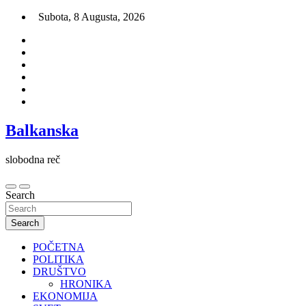
Skip
Subota, 8 Augusta, 2026
to
content
Balkanska
slobodna reč
Search
Search
POČETNA
POLITIKA
DRUŠTVO
HRONIKA
EKONOMIJA