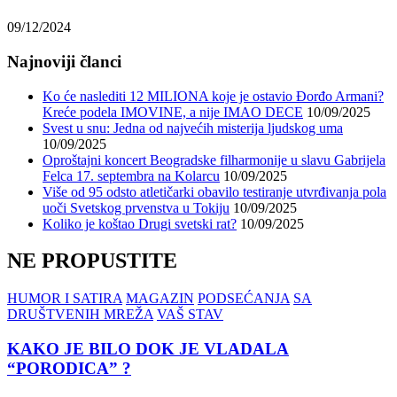
09/12/2024
Najnoviji članci
Ko će naslediti 12 MILIONA koje je ostavio Đorđo Armani?
Kreće podela IMOVINE, a nije IMAO DECE
10/09/2025
Svest u snu: Jedna od najvećih misterija ljudskog uma
10/09/2025
Oproštajni koncert Beogradske filharmonije u slavu Gabrijela
Felca 17. septembra na Kolarcu
10/09/2025
Više od 95 odsto atletičarki obavilo testiranje utvrđivanja pola
uoči Svetskog prvenstva u Tokiju
10/09/2025
Koliko je koštao Drugi svetski rat?
10/09/2025
NE PROPUSTITE
HUMOR I SATIRA
MAGAZIN
PODSEĆANJA
SA
DRUŠTVENIH MREŽA
VAŠ STAV
KAKO JE BILO DOK JE VLADALA
“PORODICA” ?