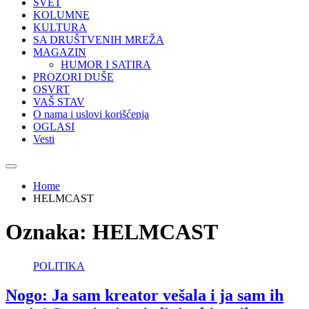
SVET
KOLUMNE
KULTURA
SA DRUŠTVENIH MREŽA
MAGAZIN
HUMOR I SATIRA
PROZORI DUŠE
OSVRT
VAŠ STAV
O nama i uslovi korišćenja
OGLASI
Vesti
Home
HELMCAST
Oznaka:
HELMCAST
POLITIKA
Nogo: Ja sam kreator vešala i ja sam ih