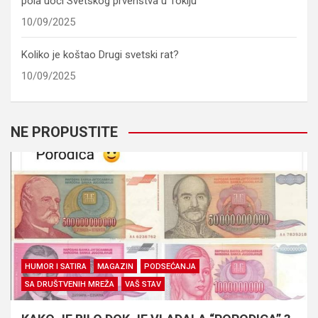
pola uoči Svetskog prvenstva u Tokiju
10/09/2025
Koliko je koštao Drugi svetski rat?
10/09/2025
NE PROPUSTITE
HUMOR I SATIRA
MAGAZIN
PODSEĆANJA
SA DRUŠTVENIH MREŽA
VAŠ STAV