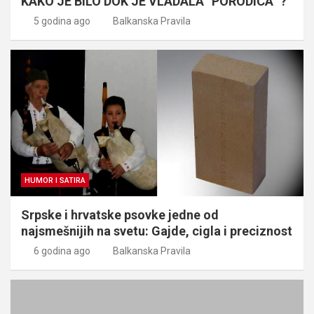
KAKO JE BILO DOK JE VLADALA “PORODICA” ?
5 godina ago
Balkanska Pravila
HUMOR I SATIRA
Srpske i hrvatske psovke jedne od
najsmešnijih na svetu: Gajde, cigla i preciznost
6 godina ago
Balkanska Pravila