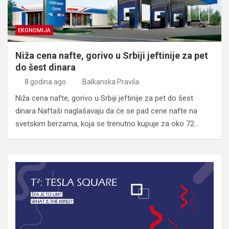
EKONOMIJA
Niža cena nafte, gorivo u Srbiji jeftinije za pet
do šest dinara
8 godina ago
Balkanska Pravila
Niža cena nafte, gorivo u Srbiji jeftinije za pet do šest
dinara Naftaši naglašavaju da će se pad cene nafte na
svetskim berzama, koja se trenutno kupuje za oko 72…