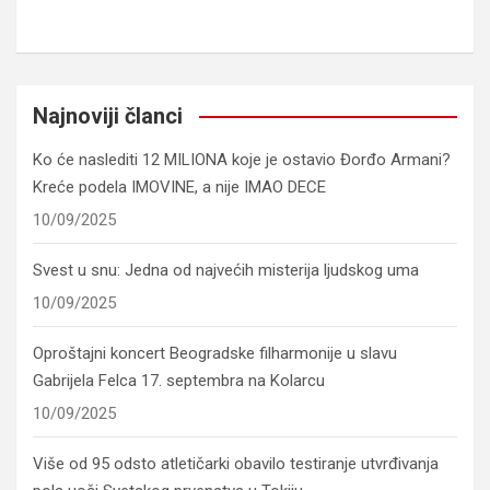
Najnoviji članci
Ko će naslediti 12 MILIONA koje je ostavio Đorđo Armani?
Kreće podela IMOVINE, a nije IMAO DECE
10/09/2025
Svest u snu: Jedna od najvećih misterija ljudskog uma
10/09/2025
Oproštajni koncert Beogradske filharmonije u slavu
Gabrijela Felca 17. septembra na Kolarcu
10/09/2025
Više od 95 odsto atletičarki obavilo testiranje utvrđivanja