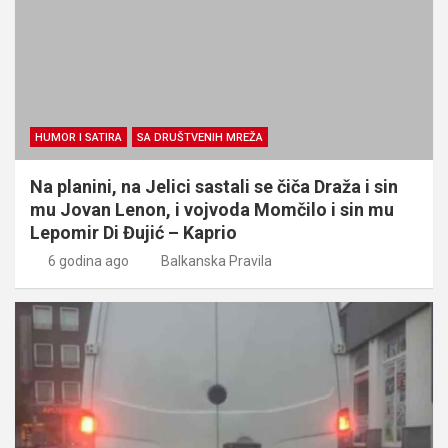
HUMOR I SATIRA
SA DRUŠTVENIH MREŽA
Na planini, na Jelici sastali se čiča Draža i sin
mu Jovan Lenon, i vojvoda Momčilo i sin mu
Lepomir Di Đujić – Kaprio
6 godina ago
Balkanska Pravila