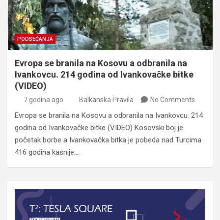
PODSEĆANJA
Evropa se branila na Kosovu a odbranila na
Ivankovcu. 214 godina od Ivankovačke bitke
(VIDEO)
7 godina ago
Balkanska Pravila
No Comments
Evropa se branila na Kosovu a odbranila na Ivankovcu. 214
godina od Ivankovačke bitke (VIDEO) Kosovski boj je
početak borbe a Ivankovačka bitka je pobeda nad Turcima
416 godina kasnije.…