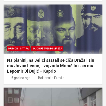
HUMOR I SATIRA
SA DRUŠTVENIH MREŽA
Na planini, na Jelici sastali se čiča Draža i sin
mu Jovan Lenon, i vojvoda Momčilo i sin mu
Lepomir Di Đujić – Kaprio
6 godina ago
Balkanska Pravila