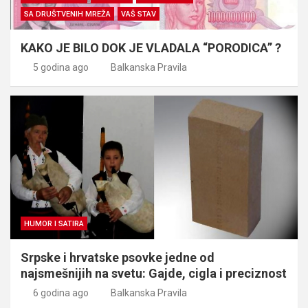
SA DRUŠTVENIH MREŽA
VAŠ STAV
KAKO JE BILO DOK JE VLADALA “PORODICA” ?
5 godina ago
Balkanska Pravila
HUMOR I SATIRA
Srpske i hrvatske psovke jedne od
najsmešnijih na svetu: Gajde, cigla i preciznost
6 godina ago
Balkanska Pravila