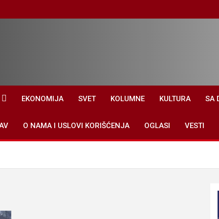
EKONOMIJA
SVET
KOLUMNE
KULTURA
SA 
AV
O NAMA I USLOVI KORIŠĆENJA
OGLASI
VESTI