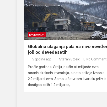
EKONOMIJA
Globalna ulaganja pala na nivo neviđe
još od devedesetih
5 godina ago
Stefan Stosic
No Comment
Prošle godine u Srbiju je ušlo tri milijarde evra
stranih direktnih investicija, a neto priliv je iznosio
2,9 milijardi evra. Samo u četvrtom kvartalu priliv je
dostigao celih 1,2 milijarde,…