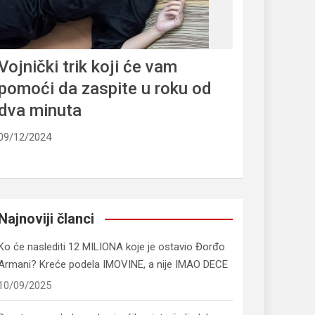
Vojnički trik koji će vam
pomoći da zaspite u roku od
dva minuta
09/12/2024
Najnoviji članci
Ko će naslediti 12 MILIONA koje je ostavio Đorđo
Armani? Kreće podela IMOVINE, a nije IMAO DECE
10/09/2025