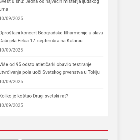
Svest u snu: Jedna od najvećih misterija ljudskog
uma
10/09/2025
Oproštajni koncert Beogradske filharmonije u slavu
Gabrijela Felca 17. septembra na Kolarcu
10/09/2025
Više od 95 odsto atletičarki obavilo testiranje
utvrđivanja pola uoči Svetskog prvenstva u Tokiju
10/09/2025
Koliko je koštao Drugi svetski rat?
10/09/2025