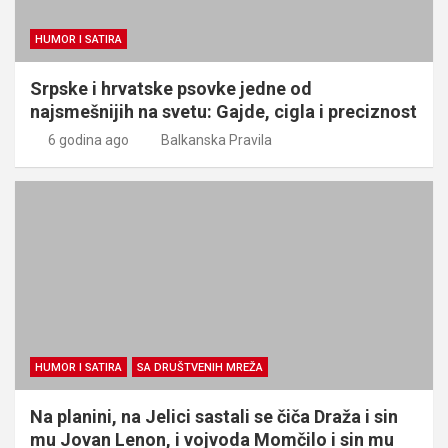
HUMOR I SATIRA
Srpske i hrvatske psovke jedne od
najsmešnijih na svetu: Gajde, cigla i preciznost
6 godina ago
Balkanska Pravila
HUMOR I SATIRA
SA DRUŠTVENIH MREŽA
Na planini, na Jelici sastali se čiča Draža i sin
mu Jovan Lenon, i vojvoda Momčilo i sin mu