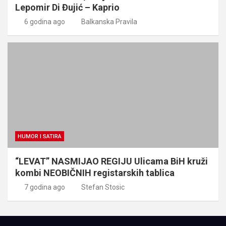
Lepomir Di Đujić – Kaprio
6 godina ago
Balkanska Pravila
HUMOR I SATIRA
“LEVAT” NASMIJAO REGIJU Ulicama BiH kruži
kombi NEOBIČNIH registarskih tablica
7 godina ago
Stefan Stosic