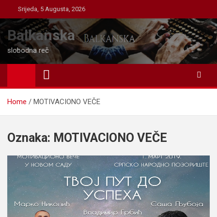
Skip
Srijeda, 5 Augusta, 2026
to
content
Balkanska
slobodna reč
Home
MOTIVACIONO VEČE
Oznaka:
MOTIVACIONO VEČE