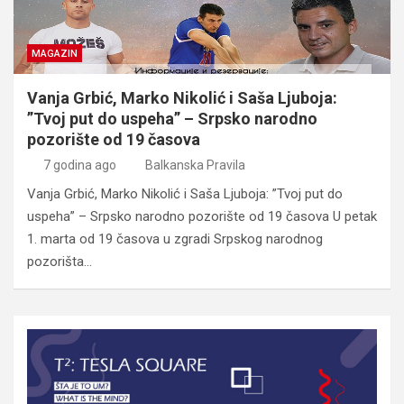
MAGAZIN
Vanja Grbić, Marko Nikolić i Saša Ljuboja:
”Tvoj put do uspeha” – Srpsko narodno
pozorište od 19 časova
7 godina ago
Balkanska Pravila
Vanja Grbić, Marko Nikolić i Saša Ljuboja: ”Tvoj put do
uspeha” – Srpsko narodno pozorište od 19 časova U petak
1. marta od 19 časova u zgradi Srpskog narodnog
pozorišta…