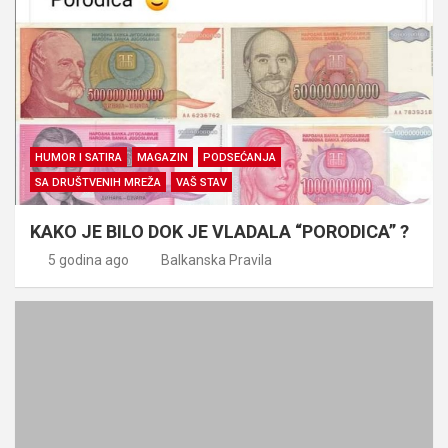
HUMOR I SATIRA
MAGAZIN
PODSEĆANJA
SA DRUŠTVENIH MREŽA
VAŠ STAV
KAKO JE BILO DOK JE VLADALA “PORODICA” ?
5 godina ago
Balkanska Pravila