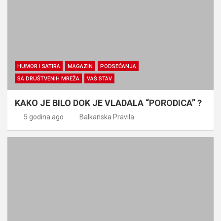
HUMOR I SATIRA
MAGAZIN
PODSEĆANJA
SA DRUŠTVENIH MREŽA
VAŠ STAV
KAKO JE BILO DOK JE VLADALA “PORODICA” ?
5 godina ago
Balkanska Pravila