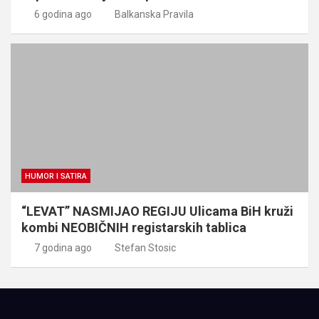
6 godina ago
Balkanska Pravila
HUMOR I SATIRA
“LEVAT” NASMIJAO REGIJU Ulicama BiH kruži
kombi NEOBIČNIH registarskih tablica
7 godina ago
Stefan Stosic