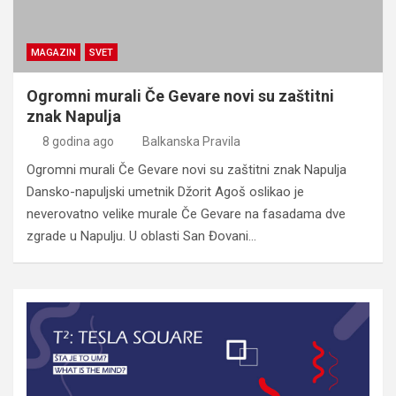
MAGAZIN
SVET
Ogromni murali Če Gevare novi su zaštitni
znak Napulja
8 godina ago
Balkanska Pravila
Ogromni murali Če Gevare novi su zaštitni znak Napulja
Dansko-napuljski umetnik Džorit Agoš oslikao je
neverovatno velike murale Če Gevare na fasadama dve
zgrade u Napulju. U oblasti San Đovani…