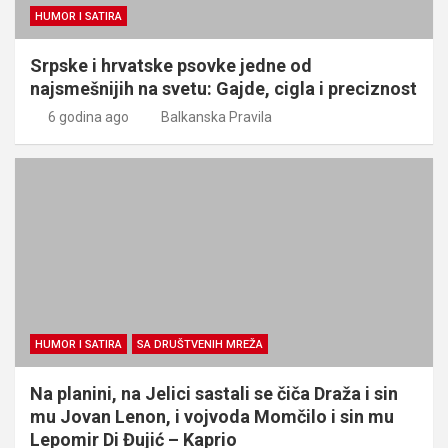
HUMOR I SATIRA
Srpske i hrvatske psovke jedne od
najsmešnijih na svetu: Gajde, cigla i preciznost
6 godina ago
Balkanska Pravila
HUMOR I SATIRA
SA DRUŠTVENIH MREŽA
Na planini, na Jelici sastali se čiča Draža i sin
mu Jovan Lenon, i vojvoda Momčilo i sin mu
Lepomir Di Đujić – Kaprio