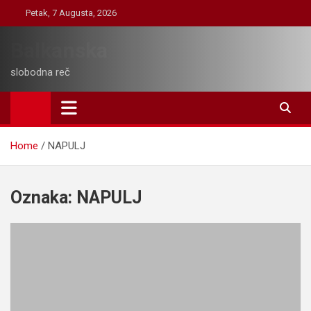
Skip
Petak, 7 Augusta, 2026
to
content
Balkanska
slobodna reč
Home
NAPULJ
Oznaka:
NAPULJ