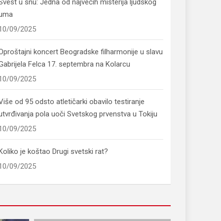
Svest u snu: Jedna od najvećih misterija ljudskog
uma
10/09/2025
Oproštajni koncert Beogradske filharmonije u slavu
Gabrijela Felca 17. septembra na Kolarcu
10/09/2025
Više od 95 odsto atletičarki obavilo testiranje
utvrđivanja pola uoči Svetskog prvenstva u Tokiju
10/09/2025
Koliko je koštao Drugi svetski rat?
10/09/2025