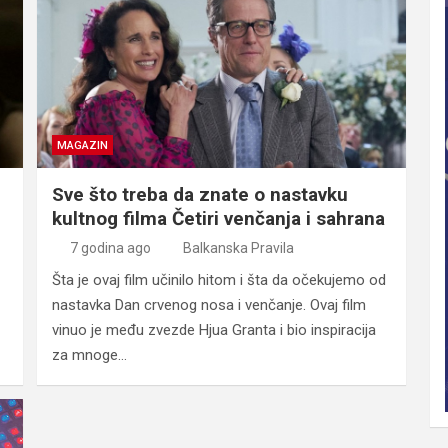
MAGAZIN
Sve što treba da znate o nastavku
kultnog filma Četiri venčanja i sahrana
7 godina ago
Balkanska Pravila
Šta je ovaj film učinilo hitom i šta da očekujemo od
nastavka Dan crvenog nosa i venčanje. Ovaj film
vinuo je među zvezde Hjua Granta i bio inspiracija
za mnoge…