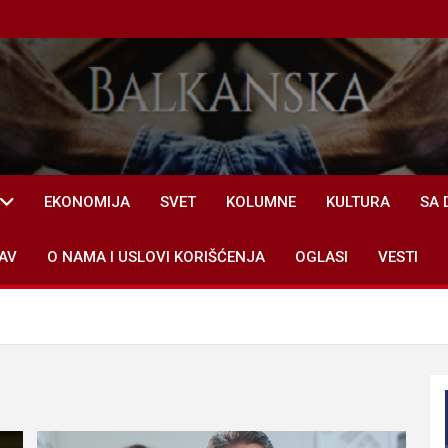
EKONOMIJA
SVET
KOLUMNE
KULTURA
SA 
AV
O NAMA I USLOVI KORIŠĆENJA
OGLASI
VESTI