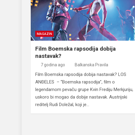
MAGAZIN
Film Boemska rapsodija dobija
nastavak?
7 godina ago
Balkanska Pravila
Film Boemska rapsodija dobija nastavak? LOS
ANĐELES – “Boemska rapsodija”, film o
legendarnom pevaču grupe Kvin Frediju Merkjuriju,
uskoro bi mogao da dobije nastavak. Austrijski
reditelj Rudi Doležal, koji je…