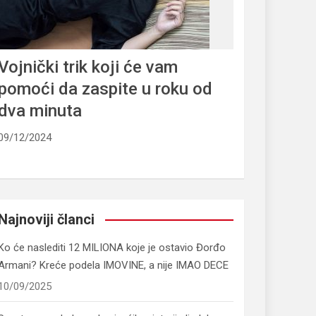
Vojnički trik koji će vam
pomoći da zaspite u roku od
dva minuta
09/12/2024
Najnoviji članci
Ko će naslediti 12 MILIONA koje je ostavio Đorđo
Armani? Kreće podela IMOVINE, a nije IMAO DECE
10/09/2025