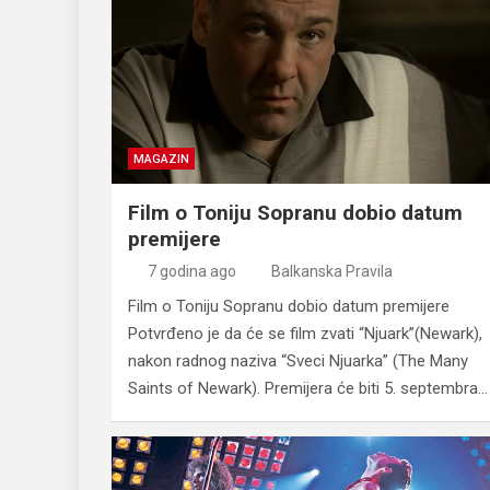
MAGAZIN
Film o Toniju Sopranu dobio datum
premijere
7 godina ago
Balkanska Pravila
Film o Toniju Sopranu dobio datum premijere
Potvrđeno je da će se film zvati “Njuark”(Newark),
nakon radnog naziva “Sveci Njuarka” (The Many
Saints of Newark). Premijera će biti 5. septembra…