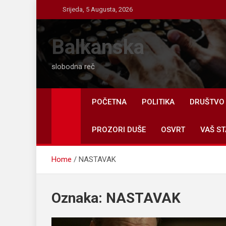
Skip
Srijeda, 5 Augusta, 2026
to
content
Balkanska
slobodna reč
POČETNA
POLITIKA
DRUŠTVO
PROZORI DUŠE
OSVRT
VAŠ ST
Home
NASTAVAK
Oznaka:
NASTAVAK