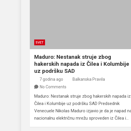
SVET
Maduro: Nestanak struje zbog
hakerskih napada iz Čilea i Kolumbije
uz podršku SAD
7 godina ago
Balkanska Pravila
No Comments
Maduro: Nestanak struje zbog hakerskih napada iz
Čilea i Kolumbije uz podršku SAD Predsednik
Venecuele Nikolas Maduro izjavio je da je napad n
nacionalnu električnu mrežu sproveden iz Čilea i…