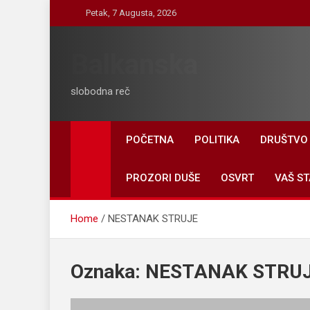
Skip
Petak, 7 Augusta, 2026
to
content
Balkanska
slobodna reč
POČETNA
POLITIKA
DRUŠTVO
PROZORI DUŠE
OSVRT
VAŠ ST
Home
NESTANAK STRUJE
Oznaka:
NESTANAK STRU