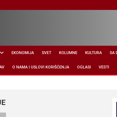
EKONOMIJA
SVET
KOLUMNE
KULTURA
SA 
AV
O NAMA I USLOVI KORIŠĆENJA
OGLASI
VESTI
JE