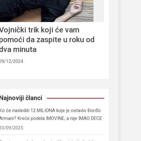
Vojnički trik koji će vam
pomoći da zaspite u roku od
dva minuta
09/12/2024
Najnoviji članci
Ko će naslediti 12 MILIONA koje je ostavio Đorđo
Armani? Kreće podela IMOVINE, a nije IMAO DECE
10/09/2025