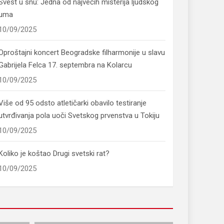
Svest u snu: Jedna od najvećih misterija ljudskog
uma
10/09/2025
Oproštajni koncert Beogradske filharmonije u slavu
Gabrijela Felca 17. septembra na Kolarcu
10/09/2025
Više od 95 odsto atletičarki obavilo testiranje
utvrđivanja pola uoči Svetskog prvenstva u Tokiju
10/09/2025
Koliko je koštao Drugi svetski rat?
10/09/2025