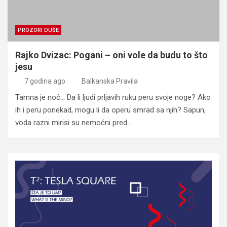
PROZORI DUŠE
Rajko Dvizac: Pogani – oni vole da budu to što
jesu
7 godina ago
Balkanska Pravila
Tamna je noć… Da li ljudi prljavih ruku peru svoje noge? Ako
ih i peru ponekad, mogu li da operu smrad sa njih? Sapun,
voda razni mirisi su nemoćni pred…