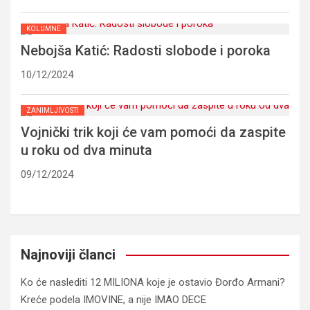
KOLUMNE
Nebojša Katić: Radosti slobode i poroka
10/12/2024
ZANIMLJIVOSTI
Vojnički trik koji će vam pomoći da zaspite
u roku od dva minuta
09/12/2024
Najnoviji članci
Ko će naslediti 12 MILIONA koje je ostavio Đorđo Armani?
Kreće podela IMOVINE, a nije IMAO DECE