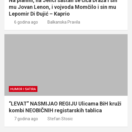
Na planini, na Jelici sastali se čiča Draža i sin
mu Jovan Lenon, i vojvoda Momčilo i sin mu
Lepomir Di Đujić – Kaprio
6 godina ago
Balkanska Pravila
HUMOR I SATIRA
“LEVAT” NASMIJAO REGIJU Ulicama BiH kruži
kombi NEOBIČNIH registarskih tablica
7 godina ago
Stefan Stosic