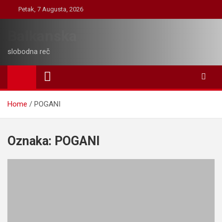
Skip
Petak, 7 Augusta, 2026
to
content
Balkanska
slobodna reč
Home
POGANI
Oznaka:
POGANI