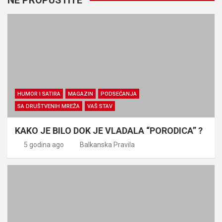
HUMOR I SATIRA
MAGAZIN
PODSEĆANJA
SA DRUŠTVENIH MREŽA
VAŠ STAV
KAKO JE BILO DOK JE VLADALA “PORODICA” ?
5 godina ago
Balkanska Pravila