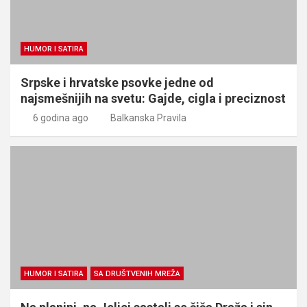
HUMOR I SATIRA
Srpske i hrvatske psovke jedne od
najsmešnijih na svetu: Gajde, cigla i preciznost
6 godina ago
Balkanska Pravila
HUMOR I SATIRA
SA DRUŠTVENIH MREŽA