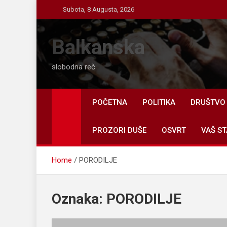
Skip
Subota, 8 Augusta, 2026
to
content
Balkanska
slobodna reč
POČETNA
POLITIKA
DRUŠTVO
PROZORI DUŠE
OSVRT
VAŠ ST
Home
PORODILJE
Oznaka:
PORODILJE