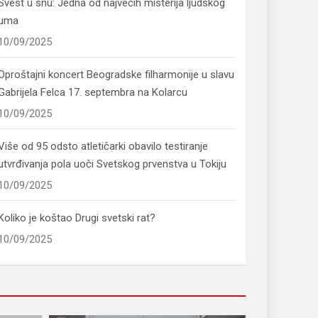
Svest u snu: Jedna od najvećih misterija ljudskog
uma
10/09/2025
Oproštajni koncert Beogradske filharmonije u slavu
Gabrijela Felca 17. septembra na Kolarcu
10/09/2025
Više od 95 odsto atletičarki obavilo testiranje
utvrđivanja pola uoči Svetskog prvenstva u Tokiju
10/09/2025
Koliko je koštao Drugi svetski rat?
10/09/2025