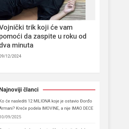
Vojnički trik koji će vam
pomoći da zaspite u roku od
dva minuta
09/12/2024
Najnoviji članci
Ko će naslediti 12 MILIONA koje je ostavio Đorđo
Armani? Kreće podela IMOVINE, a nije IMAO DECE
10/09/2025