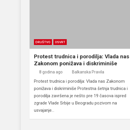
DRUŠTVO
OSVRT
Protest trudnica i porodilja: Vlada nas
Zakonom ponižava i diskriminiše
8 godina ago
Balkanska Pravila
Protest trudnica i porodilja: Vlada nas Zakonom
ponižava i diskriminiše Protestna šetnja trudnica i
porodilja završena je nešto pre 19 časova ispred
zgrade Vlade Srbije u Beogradu pozivom na
usvajanje…