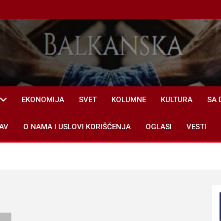
EKONOMIJA
SVET
KOLUMNE
KULTURA
SA 
AV
O NAMA I USLOVI KORIŠĆENJA
OGLASI
VESTI