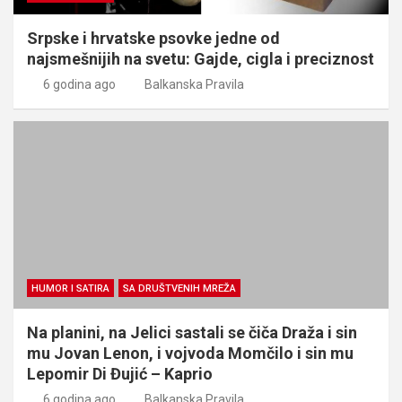
Srpske i hrvatske psovke jedne od
najsmešnijih na svetu: Gajde, cigla i preciznost
6 godina ago
Balkanska Pravila
HUMOR I SATIRA
SA DRUŠTVENIH MREŽA
Na planini, na Jelici sastali se čiča Draža i sin
mu Jovan Lenon, i vojvoda Momčilo i sin mu
Lepomir Di Đujić – Kaprio
6 godina ago
Balkanska Pravila