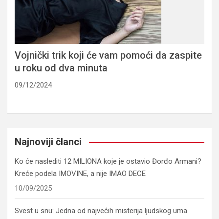
Vojnički trik koji će vam pomoći da zaspite
u roku od dva minuta
09/12/2024
Najnoviji članci
Ko će naslediti 12 MILIONA koje je ostavio Đorđo Armani?
Kreće podela IMOVINE, a nije IMAO DECE
10/09/2025
Svest u snu: Jedna od najvećih misterija ljudskog uma