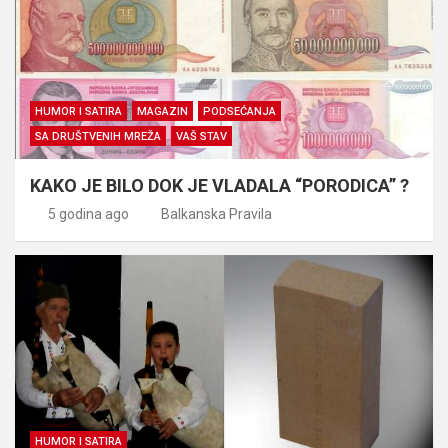
HUMOR I SATIRA
MAGAZIN
PODSEĆANJA
SA DRUŠTVENIH MREŽA
VAŠ STAV
KAKO JE BILO DOK JE VLADALA “PORODICA” ?
5 godina ago
Balkanska Pravila
HUMOR I SATIRA