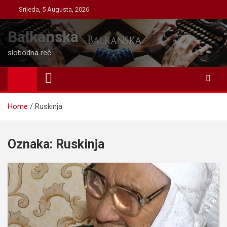
Skip
Srijeda, 5 Augusta, 2026
to
content
Balkanska
slobodna reč
Home
Ruskinja
Oznaka:
Ruskinja