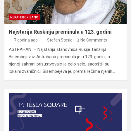
NEKATEGORISANO
Najstarija Ruskinja preminula u 123. godini
7 godina ago
Stefan Stosic
No Comments
ASTRAHAN – Najstarija stanovnica Rusije Tanzilija
Bisembejev iz Astrahana preminula je u 123. godini, a
njenoj sahrani prisustvovalo je celo selo, saopštili su
lokalni zvaničnici. Bisembejeva je, prema rečima njenih…