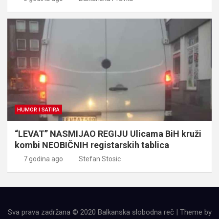
HUMOR I SATIRA
“LEVAT” NASMIJAO REGIJU Ulicama BiH kruži
kombi NEOBIČNIH registarskih tablica
7 godina ago
Stefan Stosic
Sva prava zadržana © 2020 Balkanska slobodna reč | Theme by