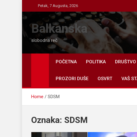
Skip
Petak, 7 Augusta, 2026
to
content
Balkanska
slobodna reč
POČETNA
POLITIKA
DRUŠTVO
PROZORI DUŠE
OSVRT
VAŠ ST
Home
SDSM
Oznaka:
SDSM