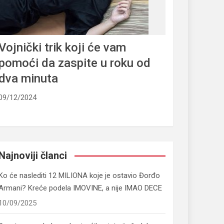
Vojnički trik koji će vam
pomoći da zaspite u roku od
dva minuta
09/12/2024
Najnoviji članci
Ko će naslediti 12 MILIONA koje je ostavio Đorđo
Armani? Kreće podela IMOVINE, a nije IMAO DECE
10/09/2025