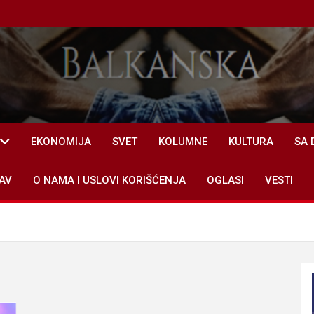
EKONOMIJA
SVET
KOLUMNE
KULTURA
SA 
AV
O NAMA I USLOVI KORIŠĆENJA
OGLASI
VESTI