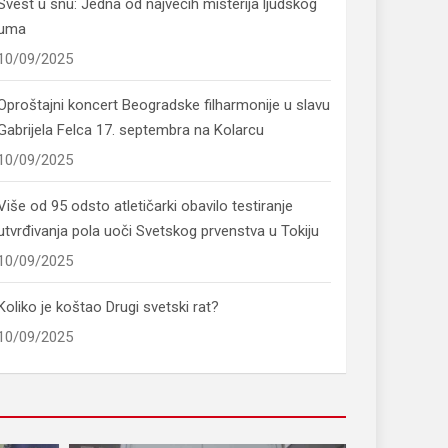
Svest u snu: Jedna od najvećih misterija ljudskog
uma
10/09/2025
Oproštajni koncert Beogradske filharmonije u slavu
Gabrijela Felca 17. septembra na Kolarcu
10/09/2025
Više od 95 odsto atletičarki obavilo testiranje
utvrđivanja pola uoči Svetskog prvenstva u Tokiju
10/09/2025
Koliko je koštao Drugi svetski rat?
10/09/2025