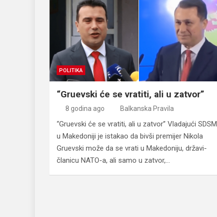
POLITIKA
“Gruevski će se vratiti, ali u zatvor”
8 godina ago
Balkanska Pravila
“Gruevski će se vratiti, ali u zatvor” Vladajući SDSM
u Makedoniji je istakao da bivši premijer Nikola
Gruevski može da se vrati u Makedoniju, državi-
članicu NATO-a, ali samo u zatvor,…