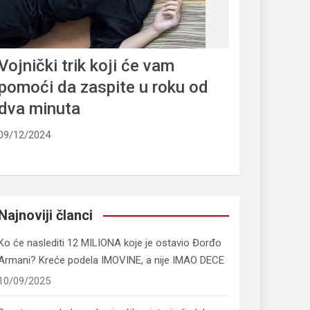
Vojnički trik koji će vam
pomoći da zaspite u roku od
dva minuta
09/12/2024
Najnoviji članci
Ko će naslediti 12 MILIONA koje je ostavio Đorđo
Armani? Kreće podela IMOVINE, a nije IMAO DECE
10/09/2025