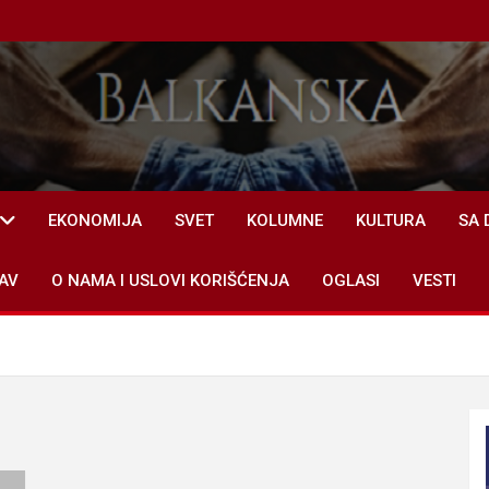
EKONOMIJA
SVET
KOLUMNE
KULTURA
SA 
AV
O NAMA I USLOVI KORIŠĆENJA
OGLASI
VESTI