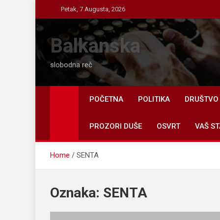
Skip
Petak, 7 Augusta, 2026
to
content
Balkanska
slobodna reč
POČETNA
POLITIKA
DRUŠTVO
PROZORI DUŠE
OSVRT
VAŠ ST
Home
SENTA
Oznaka:
SENTA