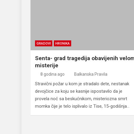
GRADOVI
HRONIKA
Senta- grad tragedija obavijenih velo
misterije
8 godina ago
Balkanska Pravila
Stravični požar u kom je stradalo dete, nestanak
devojčice za koju se kasnije ispostavilo da je
provela noć sa beskućnikom, misteriozna smrt
momka čije je telo isplivalo iz Tise, 15-godišnja…