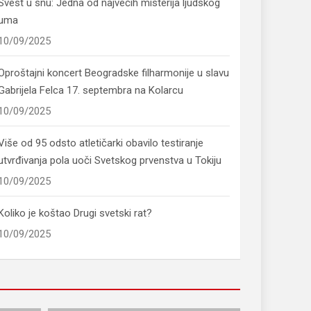
Svest u snu: Jedna od najvećih misterija ljudskog
uma
10/09/2025
Oproštajni koncert Beogradske filharmonije u slavu
Gabrijela Felca 17. septembra na Kolarcu
10/09/2025
Više od 95 odsto atletičarki obavilo testiranje
utvrđivanja pola uoči Svetskog prvenstva u Tokiju
10/09/2025
Koliko je koštao Drugi svetski rat?
10/09/2025