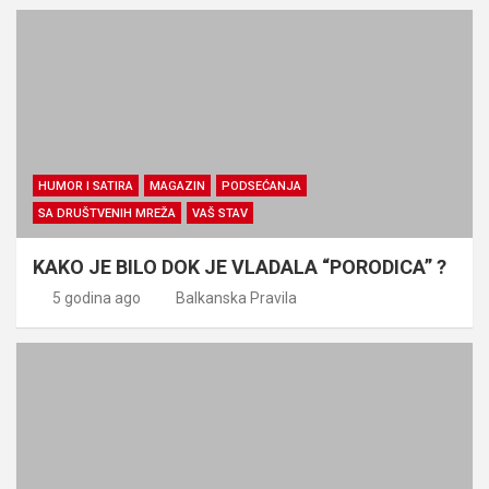
HUMOR I SATIRA
MAGAZIN
PODSEĆANJA
SA DRUŠTVENIH MREŽA
VAŠ STAV
KAKO JE BILO DOK JE VLADALA “PORODICA” ?
5 godina ago
Balkanska Pravila