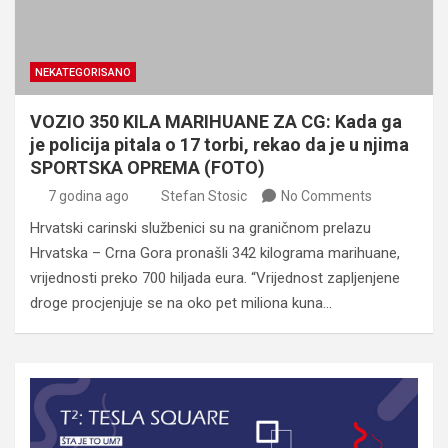
NEKATEGORISANO
VOZIO 350 KILA MARIHUANE ZA CG: Kada ga
je policija pitala o 17 torbi, rekao da je u njima
SPORTSKA OPREMA (FOTO)
7 godina ago
Stefan Stosic
No Comments
Hrvatski carinski službenici su na graničnom prelazu
Hrvatska – Crna Gora pronašli 342 kilograma marihuane,
vrijednosti preko 700 hiljada eura. “Vrijednost zapljenjene
droge procjenjuje se na oko pet miliona kuna…