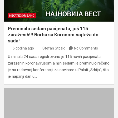
NEKATEGORISANO
Preminulo sedam pacijenata, još 115
zaraženih!!! Borba sa Koronom najteža do
sada!
6 godina ago
Stefan Stosic
No Comments
U minula 24 časa registrovano je 115 novih pacijenata
zaraženih koronavirusom a njih sedam je preminulo,rečeno
je na redovnoj konferenciji za novinare u Palati „Srbija”, što
je najcrnji dan u…