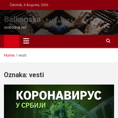
Skip
Četvrtak, 6 Augusta, 2026
to
content
Balkanska
slobodna reč
Home
vesti
Oznaka:
vesti