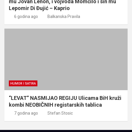
mu Jovan Lenon, i vojvoda Momčilo i sin mu
Lepomir Di Đujić – Kaprio
6 godina ago
Balkanska Pravila
HUMOR I SATIRA
“LEVAT” NASMIJAO REGIJU Ulicama BiH kruži
kombi NEOBIČNIH registarskih tablica
7 godina ago
Stefan Stosic