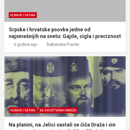
HUMOR I SATIRA
Srpske i hrvatske psovke jedne od
najsmešnijih na svetu: Gajde, cigla i preciznost
6 godina ago
Balkanska Pravila
HUMOR I SATIRA
SA DRUŠTVENIH MREŽA
Na planini, na Jelici sastali se čiča Draža i sin