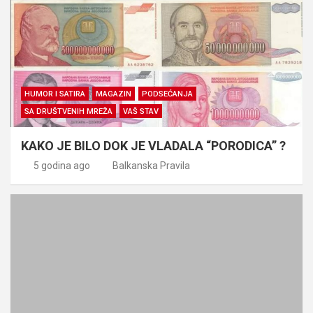
HUMOR I SATIRA
MAGAZIN
PODSEĆANJA
SA DRUŠTVENIH MREŽA
VAŠ STAV
KAKO JE BILO DOK JE VLADALA “PORODICA” ?
5 godina ago
Balkanska Pravila