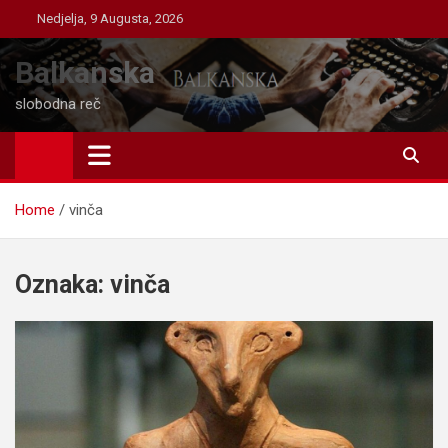
Skip
Nedjelja, 9 Augusta, 2026
to
content
Balkanska
slobodna reč
Home
vinča
Oznaka:
vinča