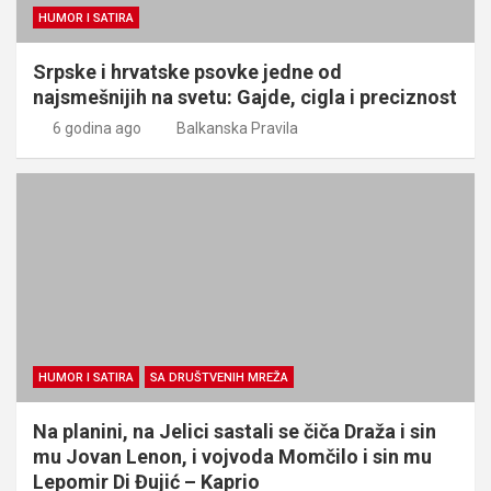
HUMOR I SATIRA
Srpske i hrvatske psovke jedne od
najsmešnijih na svetu: Gajde, cigla i preciznost
6 godina ago
Balkanska Pravila
HUMOR I SATIRA
SA DRUŠTVENIH MREŽA
Na planini, na Jelici sastali se čiča Draža i sin
mu Jovan Lenon, i vojvoda Momčilo i sin mu
Lepomir Di Đujić – Kaprio