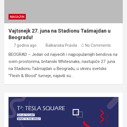
MAGAZIN
Vajtsnejk 27. juna na Stadionu Tašmajdan u
Beogradu!
7 godina ago
Balkanska Pravila
No Comments
BEOGRAD – Jedan od najvećih i najpopularnijih bendova na
ovim prostorima, britanski Whitesnake, nastupiće 27. juna
na Stadionu Tašmajdan u Beogradu, u okviru svetske
”Flesh & Blood” turneje, najavili su…