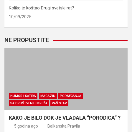
Koliko je koštao Drugi svetski rat?
10/09/2025
NE PROPUSTITE
HUMOR I SATIRA
MAGAZIN
PODSEĆANJA
SA DRUŠTVENIH MREŽA
VAŠ STAV
KAKO JE BILO DOK JE VLADALA “PORODICA” ?
5 godina ago
Balkanska Pravila