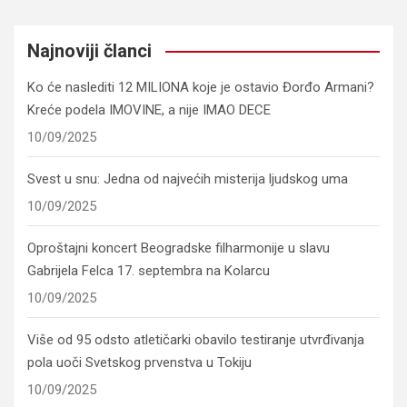
Najnoviji članci
Ko će naslediti 12 MILIONA koje je ostavio Đorđo Armani?
Kreće podela IMOVINE, a nije IMAO DECE
10/09/2025
Svest u snu: Jedna od najvećih misterija ljudskog uma
10/09/2025
Oproštajni koncert Beogradske filharmonije u slavu
Gabrijela Felca 17. septembra na Kolarcu
10/09/2025
Više od 95 odsto atletičarki obavilo testiranje utvrđivanja
pola uoči Svetskog prvenstva u Tokiju
10/09/2025