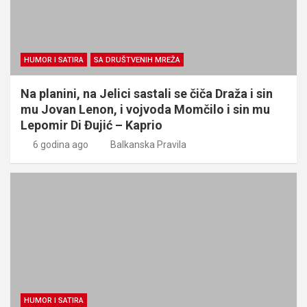
HUMOR I SATIRA
SA DRUŠTVENIH MREŽA
Na planini, na Jelici sastali se čiča Draža i sin
mu Jovan Lenon, i vojvoda Momčilo i sin mu
Lepomir Di Đujić – Kaprio
6 godina ago
Balkanska Pravila
HUMOR I SATIRA