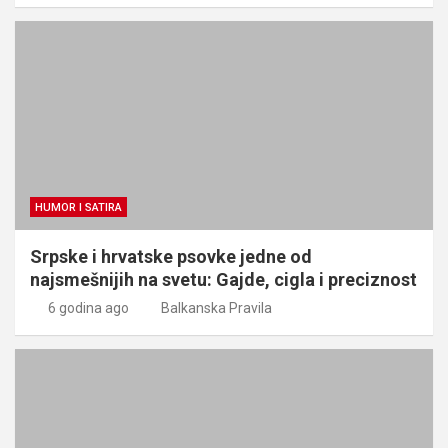
HUMOR I SATIRA
Srpske i hrvatske psovke jedne od
najsmešnijih na svetu: Gajde, cigla i preciznost
6 godina ago
Balkanska Pravila