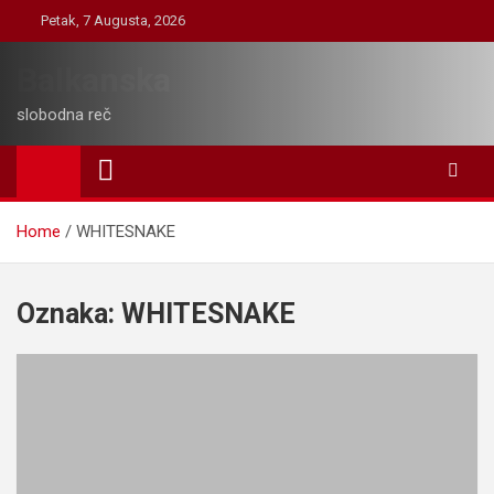
Skip
Petak, 7 Augusta, 2026
to
content
Balkanska
slobodna reč
Home
WHITESNAKE
Oznaka:
WHITESNAKE