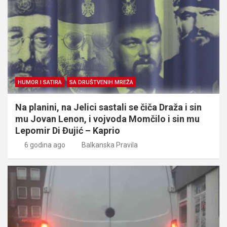
HUMOR I SATIRA
SA DRUŠTVENIH MREŽA
Na planini, na Jelici sastali se čiča Draža i sin
mu Jovan Lenon, i vojvoda Momčilo i sin mu
Lepomir Di Đujić – Kaprio
6 godina ago
Balkanska Pravila