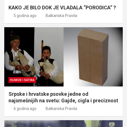
KAKO JE BILO DOK JE VLADALA “PORODICA” ?
5 godina ago
Balkanska Pravila
HUMOR I SATIRA
Srpske i hrvatske psovke jedne od
najsmešnijih na svetu: Gajde, cigla i preciznost
6 godina ago
Balkanska Pravila