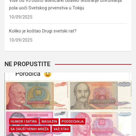
Više od 95 odsto atletičarki obavilo testiranje utvrđivanja
pola uoči Svetskog prvenstva u Tokiju
10/09/2025
Koliko je koštao Drugi svetski rat?
10/09/2025
NE PROPUSTITE
HUMOR I SATIRA
MAGAZIN
PODSEĆANJA
SA DRUŠTVENIH MREŽA
VAŠ STAV