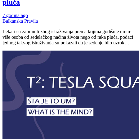
pluća
7 godina ago
Balkanska Pravila
Lekari su zabrinuti zbog istraživanja prema kojima godišnje umire
više osoba od sedelačkog načina života nego od raka pluća, podaci
jednog takvog istraživanja su pokazali da je sedenje bilo uzrok…