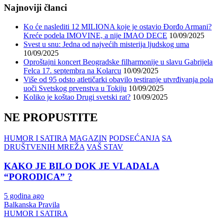
Najnoviji članci
Ko će naslediti 12 MILIONA koje je ostavio Đorđo Armani?
Kreće podela IMOVINE, a nije IMAO DECE
10/09/2025
Svest u snu: Jedna od najvećih misterija ljudskog uma
10/09/2025
Oproštajni koncert Beogradske filharmonije u slavu Gabrijela
Felca 17. septembra na Kolarcu
10/09/2025
Više od 95 odsto atletičarki obavilo testiranje utvrđivanja pola
uoči Svetskog prvenstva u Tokiju
10/09/2025
Koliko je koštao Drugi svetski rat?
10/09/2025
NE PROPUSTITE
HUMOR I SATIRA
MAGAZIN
PODSEĆANJA
SA
DRUŠTVENIH MREŽA
VAŠ STAV
KAKO JE BILO DOK JE VLADALA
“PORODICA” ?
5 godina ago
Balkanska Pravila
HUMOR I SATIRA