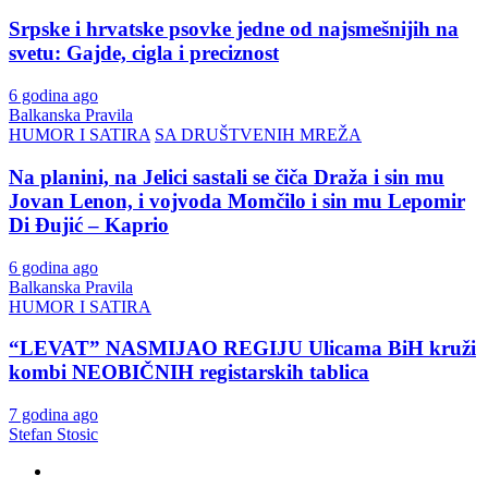
Srpske i hrvatske psovke jedne od najsmešnijih na
svetu: Gajde, cigla i preciznost
6 godina ago
Balkanska Pravila
HUMOR I SATIRA
SA DRUŠTVENIH MREŽA
Na planini, na Jelici sastali se čiča Draža i sin mu
Jovan Lenon, i vojvoda Momčilo i sin mu Lepomir
Di Đujić – Kaprio
6 godina ago
Balkanska Pravila
HUMOR I SATIRA
“LEVAT” NASMIJAO REGIJU Ulicama BiH kruži
kombi NEOBIČNIH registarskih tablica
7 godina ago
Stefan Stosic