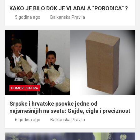
KAKO JE BILO DOK JE VLADALA “PORODICA” ?
5 godina ago
Balkanska Pravila
HUMOR I SATIRA
Srpske i hrvatske psovke jedne od
najsmešnijih na svetu: Gajde, cigla i preciznost
6 godina ago
Balkanska Pravila