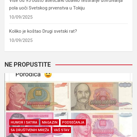
Više od 95 odsto atletičarki obavilo testiranje utvrđivanja
pola uoči Svetskog prvenstva u Tokiju
10/09/2025
Koliko je koštao Drugi svetski rat?
10/09/2025
NE PROPUSTITE
HUMOR I SATIRA
MAGAZIN
PODSEĆANJA
SA DRUŠTVENIH MREŽA
VAŠ STAV