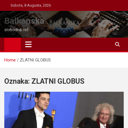
Skip
Subota, 8 Augusta, 2026
to
content
Balkanska
slobodna reč
Home
ZLATNI GLOBUS
Oznaka:
ZLATNI GLOBUS