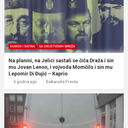
HUMOR I SATIRA
SA DRUŠTVENIH MREŽA
Na planini, na Jelici sastali se čiča Draža i sin
mu Jovan Lenon, i vojvoda Momčilo i sin mu
Lepomir Di Đujić – Kaprio
6 godina ago
Balkanska Pravila