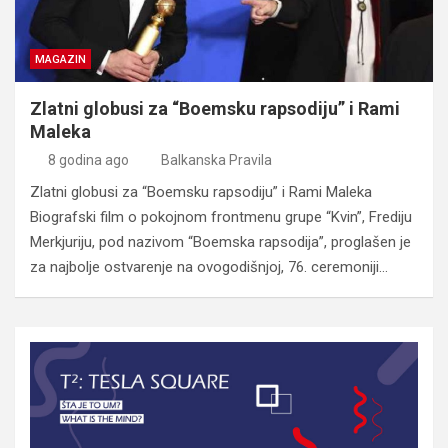
MAGAZIN
Zlatni globusi za “Boemsku rapsodiju” i Rami
Maleka
8 godina ago
Balkanska Pravila
Zlatni globusi za “Boemsku rapsodiju” i Rami Maleka
Biografski film o pokojnom frontmenu grupe “Kvin”, Frediju
Merkjuriju, pod nazivom “Boemska rapsodija”, proglašen je
za najbolje ostvarenje na ovogodišnjoj, 76. ceremoniji…