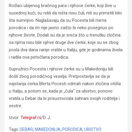
Rođaci ubijenog bračnog para i njihove ćerke, koji žive u
susednoj kući, su rekli da ništa nisu čuli, niti su primetili bilo
šta sumnjivo. Naglašavaju da su Pocesta bili mirna
porodica i da im nije jasno zašto bi neko posegnuo po
njihove živote. Dodali su da je sreća što u trenutku zločina
sa njima nisu bile njihve druge dve ćerke, koje su se zbog
posla dva dana ranije vratile u Italiju, gde je godinama živela
i radila ova petočlana porodica.
Supružnici Pocesta i njihove ćerke su u Makedoniju bili
došli zbog porodičnog veselja. Pretpostavlja se da je
najstarija ćerka Blerta Pocesti odmah nakon zločina otišla
u Italiju, a potom se, kada je „čula“ za ubistvo, ponovo
vratila u Debar da bi prisustvovala sahrani svojih roditelja i
sestre.
Izvor:
Telegraf.rs
/D. J.
Tags:
DEBAR
,
MAKEDONIJA
,
PORODICA
,
UBISTVO