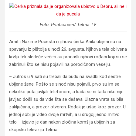
Foto: Printscreen/ Telma TV
Amit i Nazime Pocesta i njihova ćerka Anila ubijeni su na
spavanju iz pištolja u noći 26. avgusta. Njihova tela oblivena
krvlju tek sledeće večeri su pronašli njihovi rođaci koji su se
zabrinuli što se nisu pojavili na porodičnom veselju.
– Jutros u 9 sati su trebali da budu na svadbi kod sestre
ubijene žene. Pošto se sinoć nisu pojavili, prvo su im se
nekoliko puta javljali telefonom, a kada se ni tada niko nije
javljao došli su da vide šta se dešava. Ulazna vrata su bila
zaključana, a prozor otvoren. Rođak je ušao kroz prozor. U
jednoj sobi je video dvoje mrtvih, a u drugoj jedno mrtvo
telo – izjavio je dan nakon zločina komšija ubijenih za
skopsku televiziju Telma.