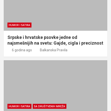
HUMOR I SATIRA
Srpske i hrvatske psovke jedne od
najsmešnijih na svetu: Gajde, cigla i preciznost
6 godina ago
Balkanska Pravila
HUMOR I SATIRA
SA DRUŠTVENIH MREŽA