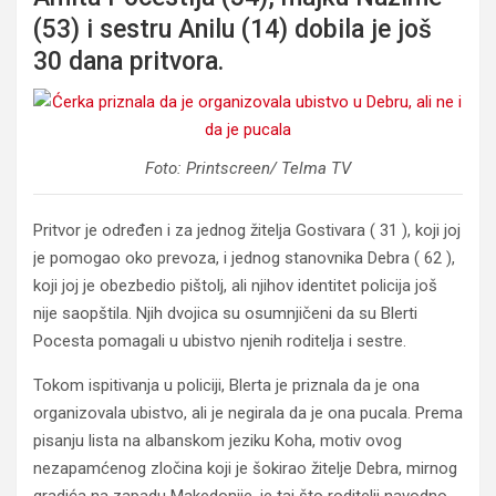
(53) i sestru Anilu (14) dobila je još
30 dana pritvora.
Foto: Printscreen/ Telma TV
Pritvor je određen i za jednog žitelja Gostivara ( 31 ), koji joj
je pomogao oko prevoza, i jednog stanovnika Debra ( 62 ),
koji joj je obezbedio pištolj, ali njihov identitet policija još
nije saopštila. Njih dvojica su osumnjičeni da su Blerti
Pocesta pomagali u ubistvo njenih roditelja i sestre.
Tokom ispitivanja u policiji, Blerta je priznala da je ona
organizovala ubistvo, ali je negirala da je ona pucala. Prema
pisanju lista na albanskom jeziku Koha, motiv ovog
nezapamćenog zločina koji je šokirao žitelje Debra, mirnog