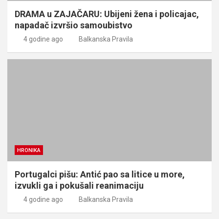
DRAMA u ZAJAČARU: Ubijeni žena i policajac,
napadač izvršio samoubistvo
4 godine ago
Balkanska Pravila
HRONIKA
Portugalci pišu: Antić pao sa litice u more,
izvukli ga i pokušali reanimaciju
4 godine ago
Balkanska Pravila