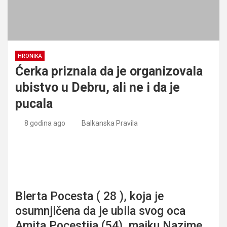
HRONIKA
Ćerka priznala da je organizovala
ubistvo u Debru, ali ne i da je
pucala
8 godina ago
Balkanska Pravila
Ćerka priznala da je organizovala ubistvo u Debru, ali ne i
da je pucala
Blerta Pocesta ( 28 ), koja je
osumnjičena da je ubila svog oca
Amita Pocestija (54), majku Nazime