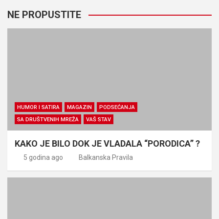
NE PROPUSTITE
HUMOR I SATIRA
MAGAZIN
PODSEĆANJA
SA DRUŠTVENIH MREŽA
VAŠ STAV
KAKO JE BILO DOK JE VLADALA “PORODICA” ?
5 godina ago
Balkanska Pravila