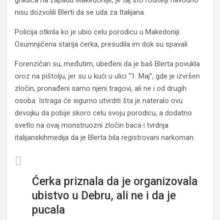
gradića na zapadu Makedonije, je taj što roditelji navodno
nisu dozvolili Blerti da se uda za Italijana.
Policija otkrila ko je ubio celu porodicu u Makedoniji:
Osumnjičena starija ćerka, presudila im dok su spavali
Forenzičari su, međutim, ubeđeni da je baš Blerta povukla
oroz na pištolju, jer su u kući u ulici “1. Maj”, gde je izvršen
zločin, pronađeni samo njeni tragovi, ali ne i od drugih
osoba. Istraga će sigurno utvrditi šta je nateralo ovu
devojku da pobije skoro celu svoju porodicu, a dodatno
svetlo na ovaj monstruozni zločin baca i tvrdnja
italijanskihmedija da je Blerta bila registrovani narkoman.
Ćerka priznala da je organizovala
ubistvo u Debru, ali ne i da je
pucala