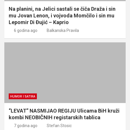
Na planini, na Jelici sastali se čiča Draža i sin
mu Jovan Lenon, i vojvoda Momčilo i sin mu
Lepomir Di Đujić – Kaprio
6 godina ago
Balkanska Pravila
HUMOR I SATIRA
“LEVAT” NASMIJAO REGIJU Ulicama BiH kruži
kombi NEOBIČNIH registarskih tablica
7 godina ago
Stefan Stosic