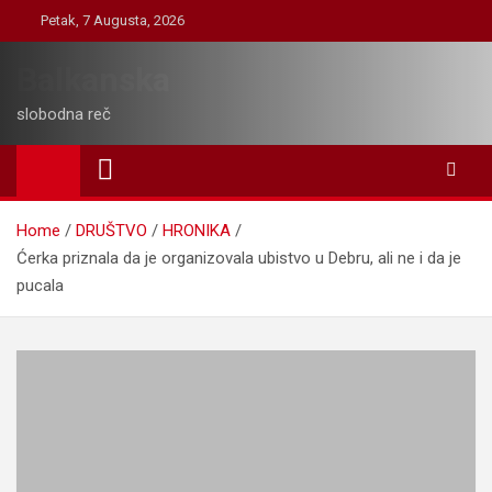
Skip
Petak, 7 Augusta, 2026
to
content
Balkanska
slobodna reč
Home
DRUŠTVO
HRONIKA
Ćerka priznala da je organizovala ubistvo u Debru, ali ne i da je
pucala