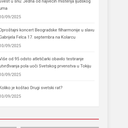
Svest u snu: Jedna od najvećih misterija ljudskog
uma
10/09/2025
Oproštajni koncert Beogradske filharmonije u slavu
Gabrijela Felca 17. septembra na Kolarcu
10/09/2025
Više od 95 odsto atletičarki obavilo testiranje
utvrđivanja pola uoči Svetskog prvenstva u Tokiju
10/09/2025
Koliko je koštao Drugi svetski rat?
10/09/2025