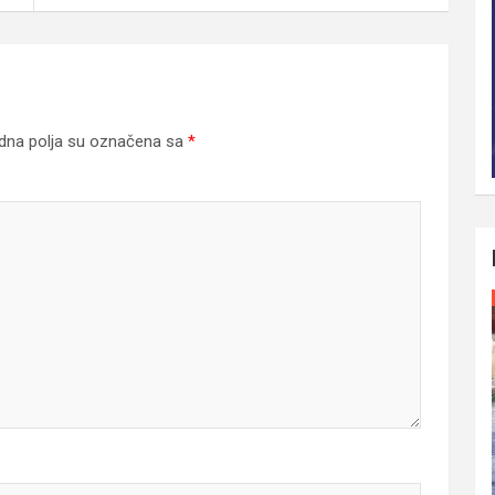
na polja su označena sa
*