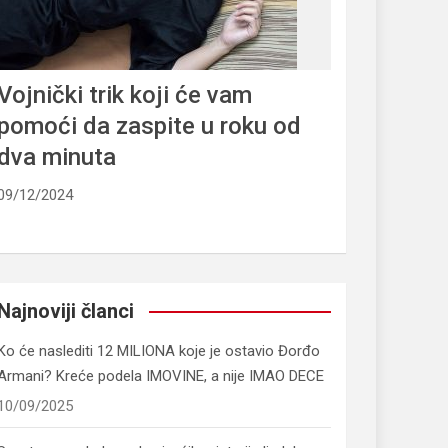
Vojnički trik koji će vam
pomoći da zaspite u roku od
dva minuta
09/12/2024
Najnoviji članci
Ko će naslediti 12 MILIONA koje je ostavio Đorđo
Armani? Kreće podela IMOVINE, a nije IMAO DECE
10/09/2025