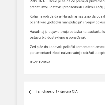
PRIŠTINA – Očekuje se da će premijer privremenih
predati svoju ostavku predsedniku Hašimu Tačiju,
Koha navodi da da je Haradinaj nastavio da obavlja
ocenili kao „političku manipulaciju” i njegov pokuš
Haradinaj je objavio svoju ostavku na sastanku k
ostavci biti dostavljeno u poneđeljak.
Zeri piše da kosovski politički komentatori smat
parlamentarni izbori najverovatnije održati u sep
Izvor: Politika
Navigacija
Iran uhapsio 17 špijuna CIA
članaka