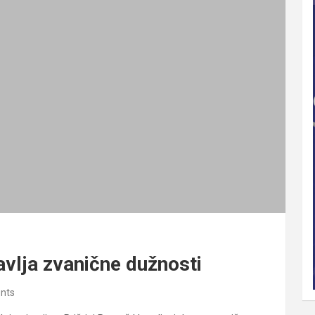
avlja zvanične dužnosti
nts