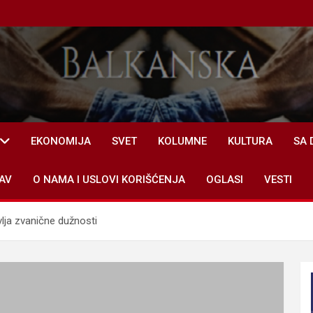
EKONOMIJA
SVET
KOLUMNE
KULTURA
SA 
AV
O NAMA I USLOVI KORIŠĆENJA
OGLASI
VESTI
lja zvanične dužnosti