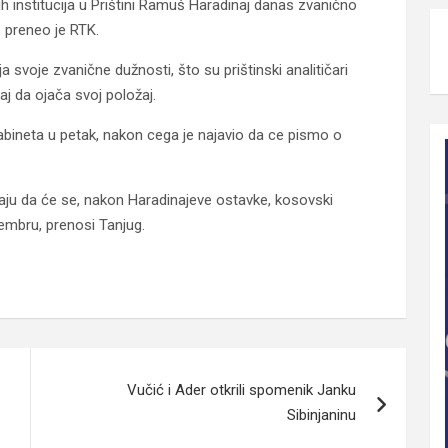
 institucija u Prištini Ramuš Haradinaj danas zvanično
 preneo je RTK.
 svoje zvanične dužnosti, što su prištinski analitičari
aj da ojača svoj položaj.
abineta u petak, nakon cega je najavio da ce pismo o
raju da će se, nakon Haradinajeve ostavke, kosovski
tembru, prenosi Tanjug.
Vučić i Ader otkrili spomenik Janku
Sibinjaninu