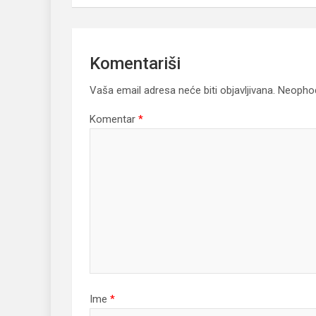
Komentariši
Vaša email adresa neće biti objavljivana.
Neophod
Komentar
*
Ime
*