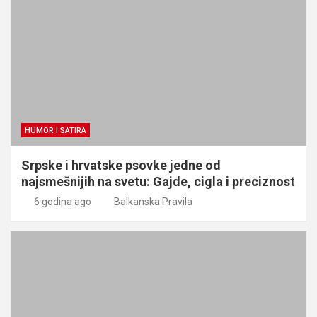
HUMOR I SATIRA
Srpske i hrvatske psovke jedne od
najsmešnijih na svetu: Gajde, cigla i preciznost
6 godina ago
Balkanska Pravila