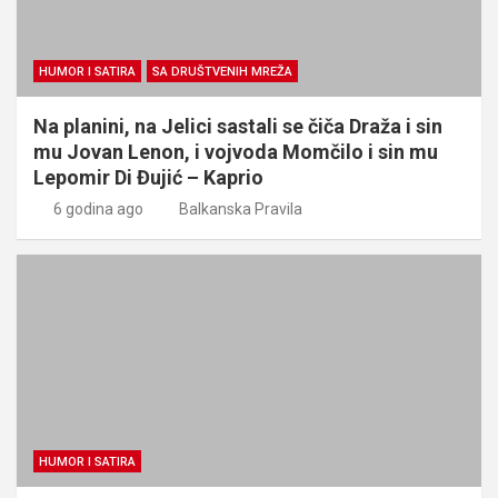
HUMOR I SATIRA
SA DRUŠTVENIH MREŽA
Na planini, na Jelici sastali se čiča Draža i sin
mu Jovan Lenon, i vojvoda Momčilo i sin mu
Lepomir Di Đujić – Kaprio
6 godina ago
Balkanska Pravila
HUMOR I SATIRA