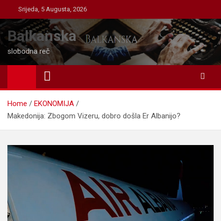
Skip
Srijeda, 5 Augusta, 2026
to
content
Balkanska
slobodna reč
Home
EKONOMIJA
Makedonija: Zbogom Vizeru, dobro došla Er Albanijo?