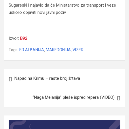
Sugareski i najavio da će Ministarstvo za transport i veze
uskoro objaviti novi javni poziv.
Makedonija: Zbogom Vizeru, dobro došla Er
Albanijo?
Izvor:
B92
Tags:
ER ALBANIJA
,
MAKEDONIJA
,
VIZER
Navigacija
Napad na Krimu – raste broj žrtava
članaka
“Naga Melanija” pleše ispred repera (VIDEO)