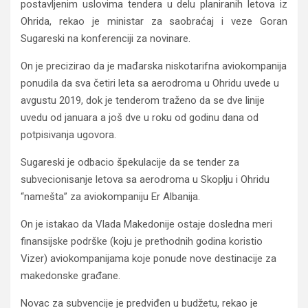
postavljenim uslovima tendera u delu planiranih letova iz
Ohrida, rekao je ministar za saobraćaj i veze Goran
Sugareski na konferenciji za novinare.
On je precizirao da je mađarska niskotarifna aviokompanija
ponudila da sva četiri leta sa aerodroma u Ohridu uvede u
avgustu 2019, dok je tenderom traženo da se dve linije
uvedu od januara a još dve u roku od godinu dana od
potpisivanja ugovora.
Sugareski je odbacio špekulacije da se tender za
subvecionisanje letova sa aerodroma u Skoplju i Ohridu
“namešta” za aviokompaniju Er Albanija.
On je istakao da Vlada Makedonije ostaje dosledna meri
finansijske podrške (koju je prethodnih godina koristio
Vizer) aviokompanijama koje ponude nove destinacije za
makedonske građane.
Novac za subvencije je predviđen u budžetu, rekao je