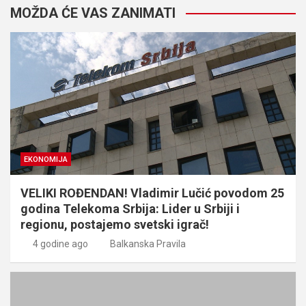
MOŽDA ĆE VAS ZANIMATI
EKONOMIJA
VELIKI ROĐENDAN! Vladimir Lučić povodom 25
godina Telekoma Srbija: Lider u Srbiji i
regionu, postajemo svetski igrač!
4 godine ago
Balkanska Pravila