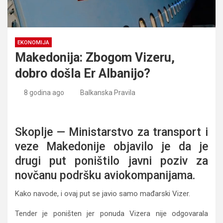
EKONOMIJA
Makedonija: Zbogom Vizeru,
dobro došla Er Albanijo?
8 godina ago
Balkanska Pravila
Makedonija: Zbogom Vizeru, dobro došla Er Albanijo?
Skoplje — Ministarstvo za transport i
veze Makedonije objavilo je da je
drugi put poništilo javni poziv za
novčanu podršku aviokompanijama.
Kako navode, i ovaj put se javio samo mađarski Vizer.
Tender je poništen jer ponuda Vizera nije odgovarala