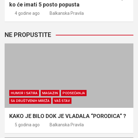
ko će imati 5 posto popusta
4 godine ago
Balkanska Pravila
NE PROPUSTITE
HUMOR I SATIRA
MAGAZIN
PODSEĆANJA
SA DRUŠTVENIH MREŽA
VAŠ STAV
KAKO JE BILO DOK JE VLADALA “PORODICA” ?
5 godina ago
Balkanska Pravila