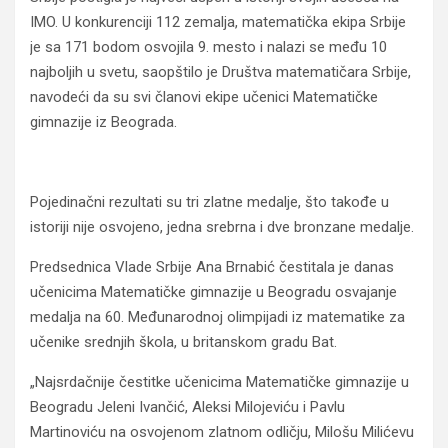
IMO. U konkurenciji 112 zemalja, matematička ekipa Srbije
je sa 171 bodom osvojila 9. mesto i nalazi se među 10
najboljih u svetu, saopštilo je Društva matematičara Srbije,
navodeći da su svi članovi ekipe učenici Matematičke
gimnazije iz Beograda.
Pojedinačni rezultati su tri zlatne medalje, što takođe u
istoriji nije osvojeno, jedna srebrna i dve bronzane medalje.
Predsednica Vlade Srbije Ana Brnabić čestitala je danas
učenicima Matematičke gimnazije u Beogradu osvajanje
medalja na 60. Međunarodnoj olimpijadi iz matematike za
učenike srednjih škola, u britanskom gradu Bat.
„
Najsrdačnije čestitke učenicima Matematičke gimnazije u
Beogradu Jeleni Ivančić, Aleksi Milojeviću i Pavlu
Martinoviću na osvojenom zlatnom odličju, Milošu Milićevu