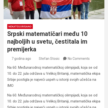
NEKATEGORISANO
Srpski matematičari među 10
najboljih u svetu, čestitala im
premijerka
7 godina ago
Stefan Stosic
No Comments
Na 60. Međunarodnoj matematičkoj olimpijadi, koja se od
10. do 22. jula održava u Velikoj Britaniji, matematička ekipa
Srbije postigla je najveći uspeh u istoriji svojih učešća na
IMO
Na 60. Međunarodnoj matematičkoj olimpijadi, koja se od
10. do 22. jula održava u Velikoj Britaniji, matematička ekipa
Srbije postigla je najveći uspeh u istoriji svojih učešća na