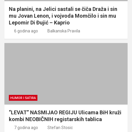
Na planini, na Jelici sastali se čiča Draža i sin
mu Jovan Lenon, i vojvoda Momčilo i sin mu
Lepomir Di Đujić – Kaprio
6 godina ago
Balkanska Pravila
HUMOR I SATIRA
“LEVAT” NASMIJAO REGIJU Ulicama BiH kruži
kombi NEOBIČNIH registarskih tablica
7 godina ago
Stefan Stosic