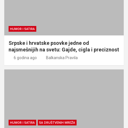
HUMOR I SATIRA
Srpske i hrvatske psovke jedne od
najsmešnijih na svetu: Gajde, cigla i preciznost
6 godina ago
Balkanska Pravila
HUMOR I SATIRA
SA DRUŠTVENIH MREŽA