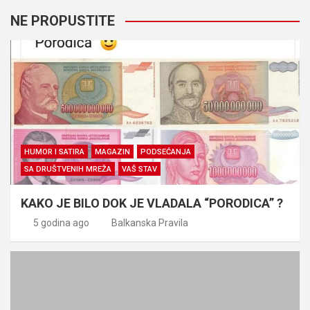
NE PROPUSTITE
HUMOR I SATIRA
MAGAZIN
PODSEĆANJA
SA DRUŠTVENIH MREŽA
VAŠ STAV
KAKO JE BILO DOK JE VLADALA “PORODICA” ?
5 godina ago
Balkanska Pravila