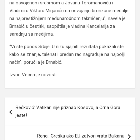
na osvojenom srebrnom a Jovanu Toromanoviću i
Vladimiru Viktoru Mirjaniću na osvajanju bronzane medalje
na najprestižnijem međunarodnom takmičenju”, navela je
Brnabić u čestitki, saopštila je vladina Kancelarija za
saradnju sa medijima.
“Vi ste ponos Srbije. U nizu sjajnih rezultata pokazali ste
kako se znanje, talenat i predan rad nagrađuje na najbolji
način”, poručila je Brnabić.
Izvor: Vecernje novosti
Navigacija
Bećković: Vatikan nije priznao Kosovo, a Crna Gora
članaka
jeste!
Renci: Greška ako EU zatvori vrata Balkanu