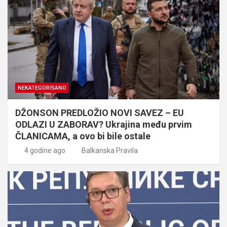
NEKATEGORISANO
DŽONSON PREDLOŽIO NOVI SAVEZ – EU
ODLAZI U ZABORAV? Ukrajina među prvim
ČLANICAMA, a ovo bi bile ostale
4 godine ago
Balkanska Pravila