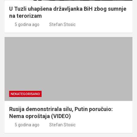
U Tuzli uhapšena državljanka BiH zbog sumnje
na terorizam
5 godina ago
Stefan Stosic
NEKATEGORISANO
Rusija demonstrirala silu, Putin poručuio:
Nema oproštaja (VIDEO)
5 godina ago
Stefan Stosic