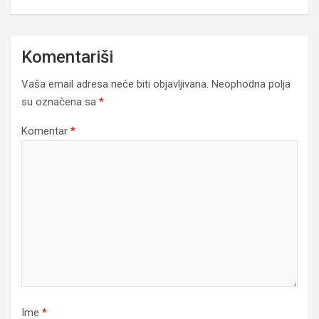
Komentariši
Vaša email adresa neće biti objavljivana.
Neophodna polja
su označena sa
*
Komentar
*
Ime
*