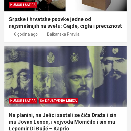
HUMOR I SATIRA
Srpske i hrvatske psovke jedne od
najsmešnijih na svetu: Gajde, cigla i preciznost
6 godina ago
Balkanska Pravila
HUMOR I SATIRA
SA DRUŠTVENIH MREŽA
Na planini, na Jelici sastali se čiča Draža i sin
mu Jovan Lenon, i vojvoda Momčilo i sin mu
Lepomir Di Đujić – Kaprio