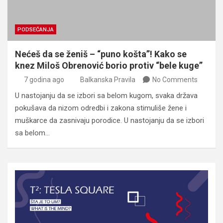
PODSEĆANJA
Nećeš da se ženiš – “puno košta”! Kako se
knez Miloš Obrenović borio protiv “bele kuge”
7 godina ago
Balkanska Pravila
No Comments
U nastojanju da se izbori sa belom kugom, svaka država
pokušava da nizom odredbi i zakona stimuliše žene i
muškarce da zasnivaju porodice. U nastojanju da se izbori
sa belom…