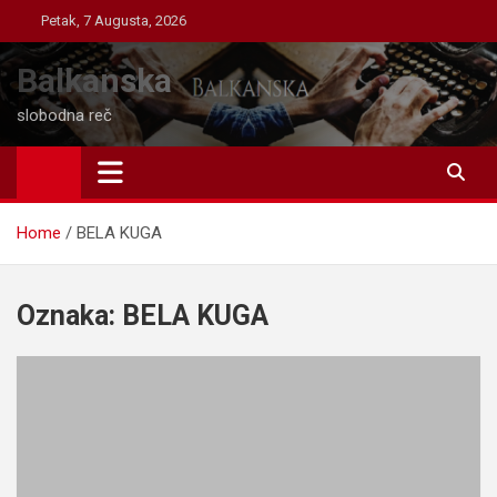
Skip
Petak, 7 Augusta, 2026
to
content
Balkanska
slobodna reč
Home
BELA KUGA
Oznaka:
BELA KUGA