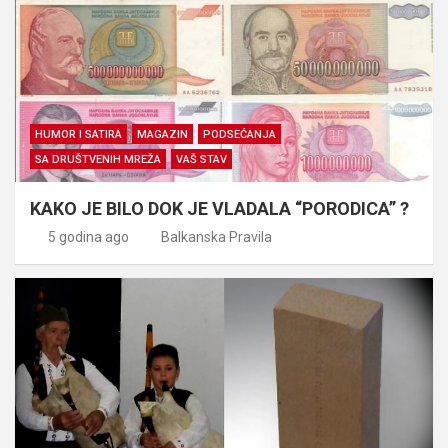
HUMOR I SATIRA
MAGAZIN
PODSEĆANJA
SA DRUŠTVENIH MREŽA
VAŠ STAV
KAKO JE BILO DOK JE VLADALA “PORODICA” ?
5 godina ago
Balkanska Pravila