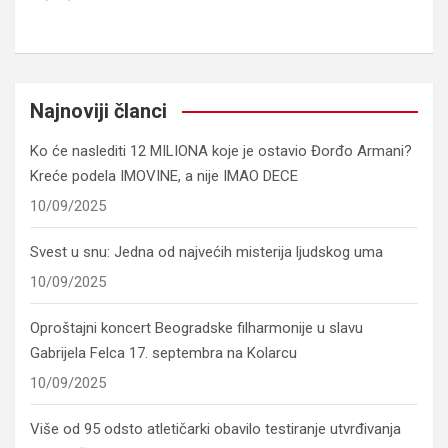
Najnoviji članci
Ko će naslediti 12 MILIONA koje je ostavio Đorđo Armani?
Kreće podela IMOVINE, a nije IMAO DECE
10/09/2025
Svest u snu: Jedna od najvećih misterija ljudskog uma
10/09/2025
Oproštajni koncert Beogradske filharmonije u slavu
Gabrijela Felca 17. septembra na Kolarcu
10/09/2025
Više od 95 odsto atletičarki obavilo testiranje utvrđivanja