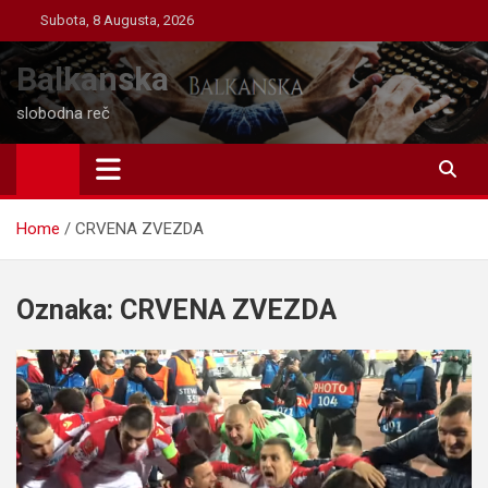
Skip
Subota, 8 Augusta, 2026
to
content
Balkanska
slobodna reč
Home
CRVENA ZVEZDA
Oznaka:
CRVENA ZVEZDA