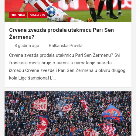
HRONIKA
MAGAZIN
Crvena zvezda prodala utakmicu Pari Sen
Žermenu?
8 godina ago
Balkanska Pravila
Crvena zvezda prodala utakmicu Pari Sen Žermenu? Svi
francuski mediji bruje o sumnji u nametanje susreta
između Crvene zvezde i Pari Sen Žermena u okviru drugog
kola Lige šampiona! L’…