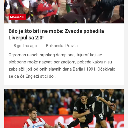
MAGAZIN
Bilo je što biti ne može: Zvezda pobedila
Liverpul sa 2:0!
8 godina ago
Balkanska Pravila
Ogroman uspeh srpskog šampiona, trijumf koji se
slobodno može nazvati senzacijom, pobeda kakvu nisu
zabeležili još od onih slavnih dana Barija i 1991. Očekivalo
se da će Englezi stići do…