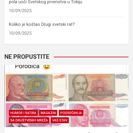
pola uoči Svetskog prvenstva u Tokiju
10/09/2025
Koliko je koštao Drugi svetski rat?
10/09/2025
NE PROPUSTITE
HUMOR I SATIRA
MAGAZIN
PODSEĆANJA
SA DRUŠTVENIH MREŽA
VAŠ STAV