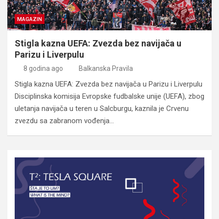
MAGAZIN
Stigla kazna UEFA: Zvezda bez navijača u
Parizu i Liverpulu
8 godina ago
Balkanska Pravila
Stigla kazna UEFA: Zvezda bez navijača u Parizu i Liverpulu
Disciplinska komisija Evropske fudbalske unije (UEFA), zbog
uletanja navijača u teren u Salcburgu, kaznila je Crvenu
zvezdu sa zabranom vođenja…