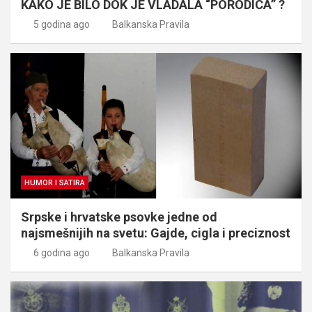
KAKO JE BILO DOK JE VLADALA “PORODICA” ?
5 godina ago
Balkanska Pravila
HUMOR I SATIRA
Srpske i hrvatske psovke jedne od
najsmešnijih na svetu: Gajde, cigla i preciznost
6 godina ago
Balkanska Pravila