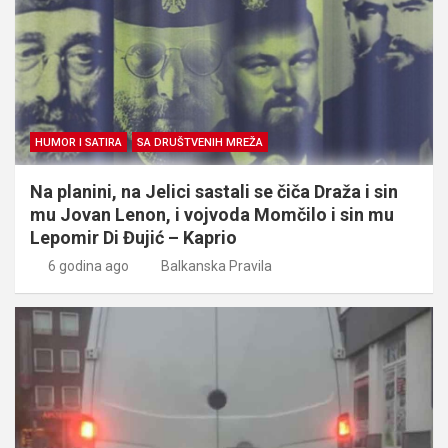
HUMOR I SATIRA
SA DRUŠTVENIH MREŽA
Na planini, na Jelici sastali se čiča Draža i sin
mu Jovan Lenon, i vojvoda Momčilo i sin mu
Lepomir Di Đujić – Kaprio
6 godina ago
Balkanska Pravila