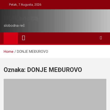
Skip
Petak, 7 Augusta, 2026
to
content
Balkanska
slobodna reč
Home
DONJE MEĐUROVO
Oznaka:
DONJE MEĐUROVO