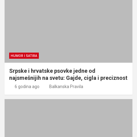
HUMOR I SATIRA
Srpske i hrvatske psovke jedne od
najsmešnijih na svetu: Gajde, cigla i preciznost
6 godina ago
Balkanska Pravila