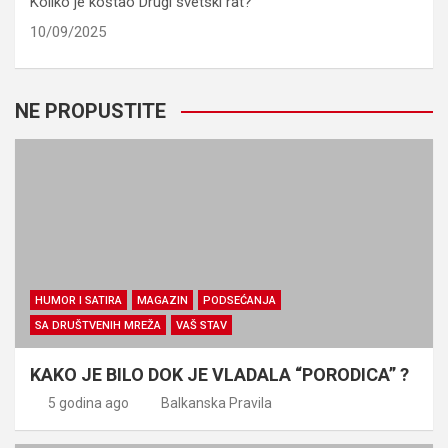
Koliko je koštao Drugi svetski rat?
10/09/2025
NE PROPUSTITE
HUMOR I SATIRA
MAGAZIN
PODSEĆANJA
SA DRUŠTVENIH MREŽA
VAŠ STAV
KAKO JE BILO DOK JE VLADALA “PORODICA” ?
5 godina ago
Balkanska Pravila