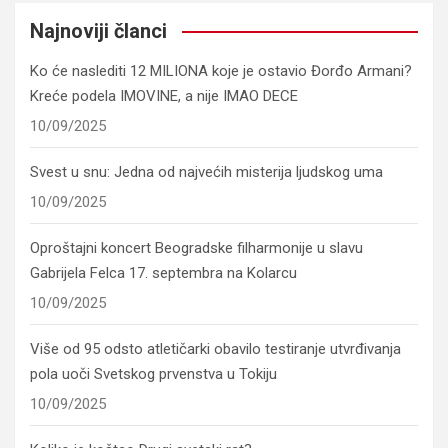
Najnoviji članci
Ko će naslediti 12 MILIONA koje je ostavio Đorđo Armani?
Kreće podela IMOVINE, a nije IMAO DECE
10/09/2025
Svest u snu: Jedna od najvećih misterija ljudskog uma
10/09/2025
Oproštajni koncert Beogradske filharmonije u slavu
Gabrijela Felca 17. septembra na Kolarcu
10/09/2025
Više od 95 odsto atletičarki obavilo testiranje utvrđivanja
pola uoči Svetskog prvenstva u Tokiju
10/09/2025