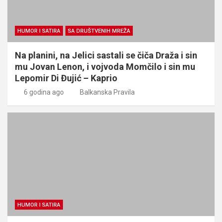
HUMOR I SATIRA
SA DRUŠTVENIH MREŽA
Na planini, na Jelici sastali se čiča Draža i sin
mu Jovan Lenon, i vojvoda Momčilo i sin mu
Lepomir Di Đujić – Kaprio
6 godina ago
Balkanska Pravila
HUMOR I SATIRA