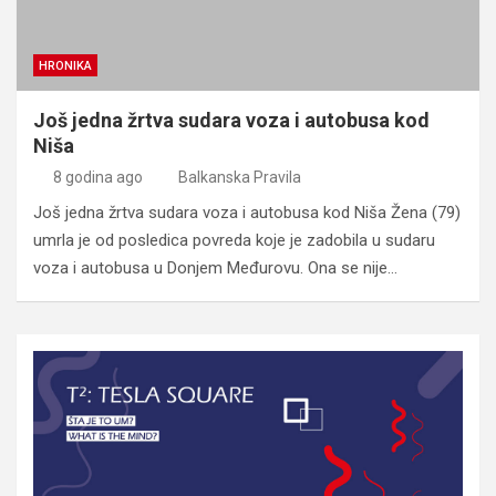
HRONIKA
Još jedna žrtva sudara voza i autobusa kod
Niša
8 godina ago
Balkanska Pravila
Još jedna žrtva sudara voza i autobusa kod Niša Žena (79)
umrla je od posledica povreda koje je zadobila u sudaru
voza i autobusa u Donjem Međurovu. Ona se nije…