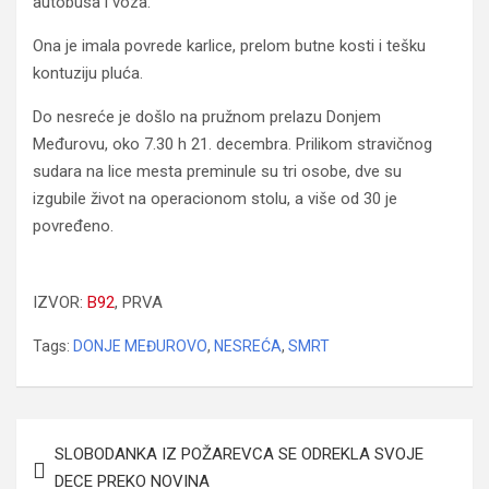
autobusa i voza.
Ona je imala povrede karlice, prelom butne kosti i tešku
kontuziju pluća.
Do nesreće je došlo na pružnom prelazu Donjem
Međurovu, oko 7.30 h 21. decembra. Prilikom stravičnog
sudara na lice mesta preminule su tri osobe, dve su
izgubile život na operacionom stolu, a više od 30 je
povređeno.
Još jedna žrtva sudara voza i autobusa kod Niša
IZVOR:
B
92
, PRVA
Tags:
DONJE MEĐUROVO
,
NESREĆA
,
SMRT
Navigacija
SLOBODANKA IZ POŽAREVCA SE ODREKLA SVOJE
članaka
DECE PREKO NOVINA