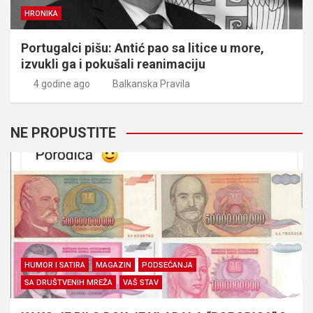
HRONIKA
Portugalci pišu: Antić pao sa litice u more,
izvukli ga i pokušali reanimaciju
4 godine ago
Balkanska Pravila
NE PROPUSTITE
HUMOR I SATIRA
MAGAZIN
PODSEĆANJA
SA DRUŠTVENIH MREŽA
VAŠ STAV