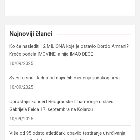
Najnoviji članci
Ko će naslediti 12 MILIONA koje je ostavio Đorđo Armani?
Kreće podela IMOVINE, a nije IMAO DECE
10/09/2025
Svest u snu: Jedna od najvećih misterija ljudskog uma
10/09/2025
Oproštajni koncert Beogradske filharmonije u slavu
Gabrijela Felca 17. septembra na Kolarcu
10/09/2025
Više od 95 odsto atletičarki obavilo testiranje utvrđivanja