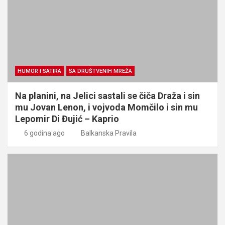
HUMOR I SATIRA
SA DRUŠTVENIH MREŽA
Na planini, na Jelici sastali se čiča Draža i sin
mu Jovan Lenon, i vojvoda Momčilo i sin mu
Lepomir Di Đujić – Kaprio
6 godina ago
Balkanska Pravila