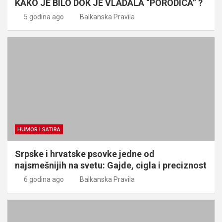
KAKO JE BILO DOK JE VLADALA “PORODICA” ?
5 godina ago
Balkanska Pravila
HUMOR I SATIRA
Srpske i hrvatske psovke jedne od
najsmešnijih na svetu: Gajde, cigla i preciznost
6 godina ago
Balkanska Pravila