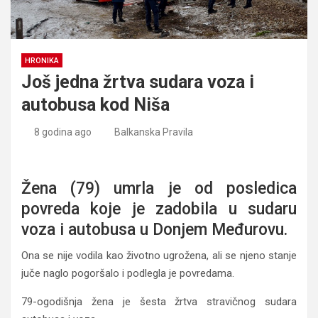
HRONIKA
Još jedna žrtva sudara voza i
autobusa kod Niša
8 godina ago
Balkanska Pravila
Još jedna žrtva sudara voza i autobusa kod Niša
Žena (79) umrla je od posledica
povreda koje je zadobila u sudaru
voza i autobusa u Donjem Međurovu.
Ona se nije vodila kao životno ugrožena, ali se njeno stanje
juče naglo pogoršalo i podlegla je povredama.
79-ogodišnja žena je šesta žrtva stravičnog sudara