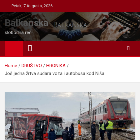
Skip
Petak, 7 Augusta, 2026
to
content
Balkanska
slobodna reč
Home
DRUŠTVO
HRONIKA
Još jedna žrtva sudara voza i autobusa kod Niša