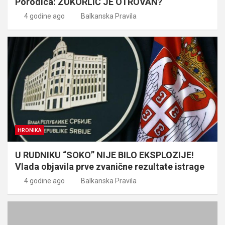
Porodica: ZUKORLIĆ JE OTROVAN?
4 godine ago
Balkanska Pravila
HRONIKA
U RUDNIKU “SOKO” NIJE BILO EKSPLOZIJE!
Vlada objavila prve zvanične rezultate istrage
4 godine ago
Balkanska Pravila