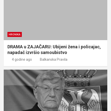
HRONIKA
DRAMA u ZAJAČARU: Ubijeni žena i policajac,
napadač izvršio samoubistvo
4 godine ago
Balkanska Pravila