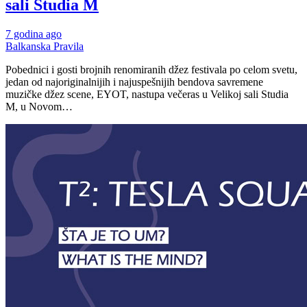
sali Studia M
7 godina ago
Balkanska Pravila
Pobednici i gosti brojnih renomiranih džez festivala po celom svetu,
jedan od najoriginalnijih i najuspešnijih bendova savremene
muzičke džez scene, EYOT, nastupa večeras u Velikoj sali Studia
M, u Novom…