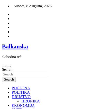
Skip
Subota, 8 Augusta, 2026
to
content
Balkanska
slobodna reč
Search
Search
POČETNA
POLITIKA
DRUŠTVO
HRONIKA
EKONOMIJA