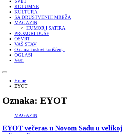
SVET
KOLUMNE
KULTURA
SA DRUŠTVENIH MREŽA
MAGAZIN
HUMOR I SATIRA
PROZORI DUŠE
OSVRT
VAŠ STAV
O nama i uslovi korišćenja
OGLASI
Vesti
Home
EYOT
Oznaka:
EYOT
MAGAZIN
EYOT večeras u Novom Sadu u velikoj