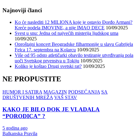
Najnoviji članci
Ko će naslediti 12 MILIONA koje je ostavio Đorđo Armani?
Kreće podela IMOVINE, a nije IMAO DECE
10/09/2025
Svest u snu: Jedna od najvećih misterija ljudskog uma
10/09/2025
Oproštajni koncert Beogradske filharmonije u slavu Gabrijela
Felca 17. septembra na Kolarcu
10/09/2025
Više od 95 odsto atletičarki obavilo testiranje utvrđivanja pola
uoči Svetskog prvenstva u Tokiju
10/09/2025
Koliko je koštao Drugi svetski rat?
10/09/2025
NE PROPUSTITE
HUMOR I SATIRA
MAGAZIN
PODSEĆANJA
SA
DRUŠTVENIH MREŽA
VAŠ STAV
KAKO JE BILO DOK JE VLADALA
“PORODICA” ?
5 godina ago
Balkanska Pravila