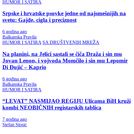
HUMOR I SATIRA
Srpske i hrvatske psovke jedne od najsmešnijih na
svetu: Gajde, cigla i preciznost
6 godina ago
Balkanska Pravila
HUMOR I SATIRA
SA DRUŠTVENIH MREŽA
Na planini, na Jelici sastali se čiča Draža i sin mu
Jovan Lenon, i vojvoda Momčilo i sin mu Lepomir
Di Đujić – Kaprio
6 godina ago
Balkanska Pravila
HUMOR I SATIRA
“LEVAT” NASMIJAO REGIJU Ulicama BiH kruži
kombi NEOBIČNIH registarskih tablica
7 godina ago
Stefan Stosic