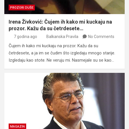
PROZORI DUŠE
Irena Živković: Čujem ih kako mi kuckaju na
prozor. Kažu da su četrdesete…
7 godina ago
Balkanska Pravila
No Comments
Čujem ih kako mi kuckaju na prozor. Kažu da su
četrdesete, a ja im se čudim što izgledaju mnogo starije.
Izgledaju kao stote. Ne veruju mi. Nasmejale su se kao…
MAGAZIN