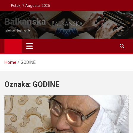
Skip
Petak, 7 Augusta, 2026
to
content
Balkanska
slobodna reč
Home
GODINE
Oznaka:
GODINE