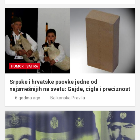
HUMOR I SATIRA
Srpske i hrvatske psovke jedne od
najsmešnijih na svetu: Gajde, cigla i preciznost
6 godina ago
Balkanska Pravila