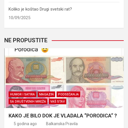
Koliko je koštao Drugi svetski rat?
10/09/2025
NE PROPUSTITE
HUMOR I SATIRA
MAGAZIN
PODSEĆANJA
SA DRUŠTVENIH MREŽA
VAŠ STAV
KAKO JE BILO DOK JE VLADALA “PORODICA” ?
5 godina ago
Balkanska Pravila