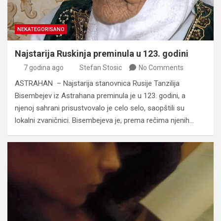
NEKATEGORISANO
Najstarija Ruskinja preminula u 123. godini
7 godina ago
Stefan Stosic
No Comments
ASTRAHAN – Najstarija stanovnica Rusije Tanzilija
Bisembejev iz Astrahana preminula je u 123. godini, a
njenoj sahrani prisustvovalo je celo selo, saopštili su
lokalni zvaničnici. Bisembejeva je, prema rečima njenih…