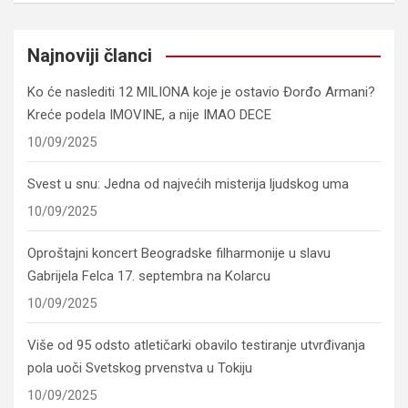
Najnoviji članci
Ko će naslediti 12 MILIONA koje je ostavio Đorđo Armani?
Kreće podela IMOVINE, a nije IMAO DECE
10/09/2025
Svest u snu: Jedna od najvećih misterija ljudskog uma
10/09/2025
Oproštajni koncert Beogradske filharmonije u slavu
Gabrijela Felca 17. septembra na Kolarcu
10/09/2025
Više od 95 odsto atletičarki obavilo testiranje utvrđivanja
pola uoči Svetskog prvenstva u Tokiju
10/09/2025