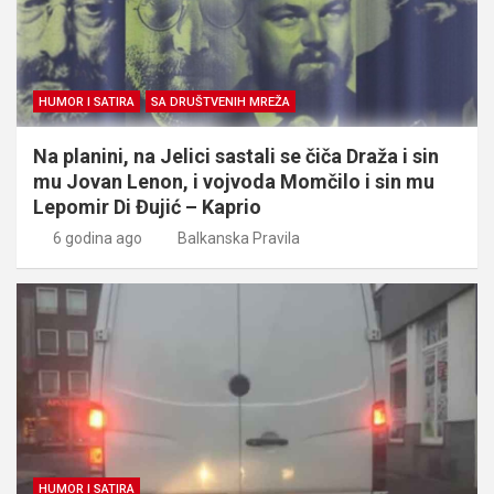
HUMOR I SATIRA
SA DRUŠTVENIH MREŽA
Na planini, na Jelici sastali se čiča Draža i sin
mu Jovan Lenon, i vojvoda Momčilo i sin mu
Lepomir Di Đujić – Kaprio
6 godina ago
Balkanska Pravila
HUMOR I SATIRA