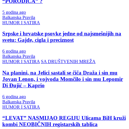
“PORODICA” ?
5 godina ago
Balkanska Pravila
HUMOR I SATIRA
Srpske i hrvatske psovke jedne od najsmešnijih na
svetu: Gajde, cigla i preciznost
6 godina ago
Balkanska Pravila
HUMOR I SATIRA
SA DRUŠTVENIH MREŽA
Na planini, na Jelici sastali se čiča Draža i sin mu
Jovan Lenon, i vojvoda Momčilo i sin mu Lepomir
Di Đujić – Kaprio
6 godina ago
Balkanska Pravila
HUMOR I SATIRA
“LEVAT” NASMIJAO REGIJU Ulicama BiH kruži
kombi NEOBIČNIH registarskih tablica