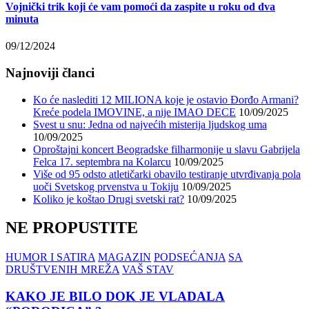
Vojnički trik koji će vam pomoći da zaspite u roku od dva
minuta
09/12/2024
Najnoviji članci
Ko će naslediti 12 MILIONA koje je ostavio Đorđo Armani?
Kreće podela IMOVINE, a nije IMAO DECE
10/09/2025
Svest u snu: Jedna od najvećih misterija ljudskog uma
10/09/2025
Oproštajni koncert Beogradske filharmonije u slavu Gabrijela
Felca 17. septembra na Kolarcu
10/09/2025
Više od 95 odsto atletičarki obavilo testiranje utvrđivanja pola
uoči Svetskog prvenstva u Tokiju
10/09/2025
Koliko je koštao Drugi svetski rat?
10/09/2025
NE PROPUSTITE
HUMOR I SATIRA
MAGAZIN
PODSEĆANJA
SA
DRUŠTVENIH MREŽA
VAŠ STAV
KAKO JE BILO DOK JE VLADALA