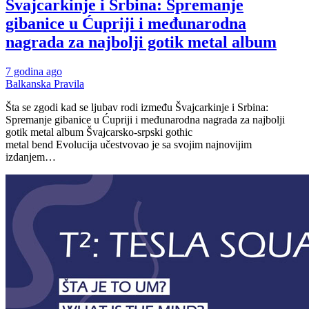
Švajcarkinje i Srbina: Spremanje
gibanice u Ćupriji i međunarodna
nagrada za najbolji gotik metal album
7 godina ago
Balkanska Pravila
Šta se zgodi kad se ljubav rodi između Švajcarkinje i Srbina:
Spremanje gibanice u Ćupriji i međunarodna nagrada za najbolji
gotik metal album Švajcarsko-srpski gothic
metal bend Evolucija učestvovao je sa svojim najnovijim
izdanjem…