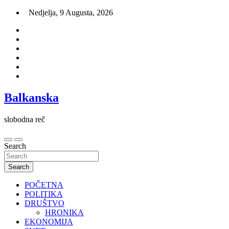
Skip
Nedjelja, 9 Augusta, 2026
to
content
Balkanska
slobodna reč
Search
Search
POČETNA
POLITIKA
DRUŠTVO
HRONIKA
EKONOMIJA