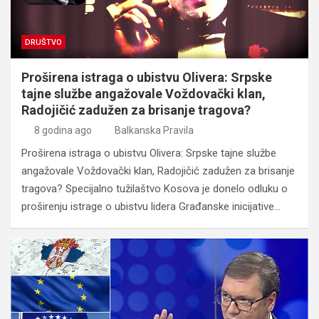
DRUŠTVO
Proširena istraga o ubistvu Olivera: Srpske
tajne službe angažovale Voždovački klan,
Radojičić zadužen za brisanje tragova?
8 godina ago
Balkanska Pravila
Proširena istraga o ubistvu Olivera: Srpske tajne službe
angažovale Voždovački klan, Radojičić zadužen za brisanje
tragova? Specijalno tužilaštvo Kosova je donelo odluku o
proširenju istrage o ubistvu lidera Građanske inicijative…