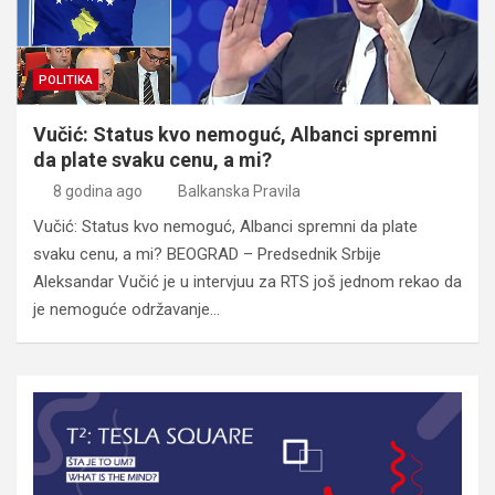
POLITIKA
Vučić: Status kvo nemoguć, Albanci spremni
da plate svaku cenu, a mi?
8 godina ago
Balkanska Pravila
Vučić: Status kvo nemoguć, Albanci spremni da plate
svaku cenu, a mi? BEOGRAD – Predsednik Srbije
Aleksandar Vučić je u intervjuu za RTS još jednom rekao da
je nemoguće održavanje…