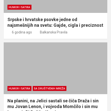
HUMOR I SATIRA
Srpske i hrvatske psovke jedne od
najsmešnijih na svetu: Gajde, cigla i preciznost
6 godina ago
Balkanska Pravila
HUMOR I SATIRA
SA DRUŠTVENIH MREŽA
Na planini, na Jelici sastali se čiča Draža i sin
mu Jovan Lenon, i vojvoda Momčilo i sin mu