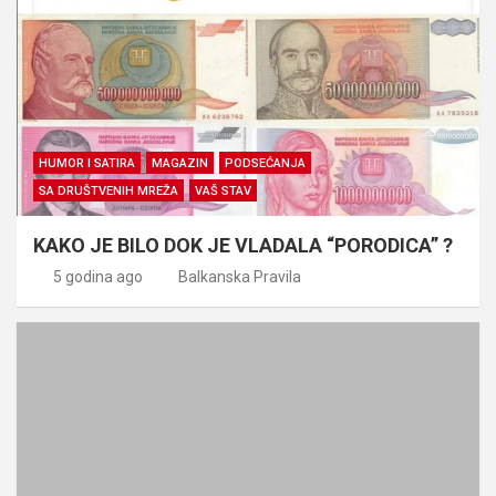
HUMOR I SATIRA
MAGAZIN
PODSEĆANJA
SA DRUŠTVENIH MREŽA
VAŠ STAV
KAKO JE BILO DOK JE VLADALA “PORODICA” ?
5 godina ago
Balkanska Pravila