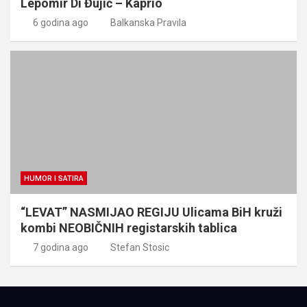
Lepomir Di Đujić – Kaprio
6 godina ago
Balkanska Pravila
HUMOR I SATIRA
“LEVAT” NASMIJAO REGIJU Ulicama BiH kruži
kombi NEOBIČNIH registarskih tablica
7 godina ago
Stefan Stosic