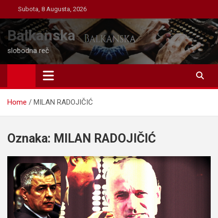
Skip
Subota, 8 Augusta, 2026
to
content
Balkanska
slobodna reč
Home
MILAN RADOJIČIĆ
Oznaka:
MILAN RADOJIČIĆ