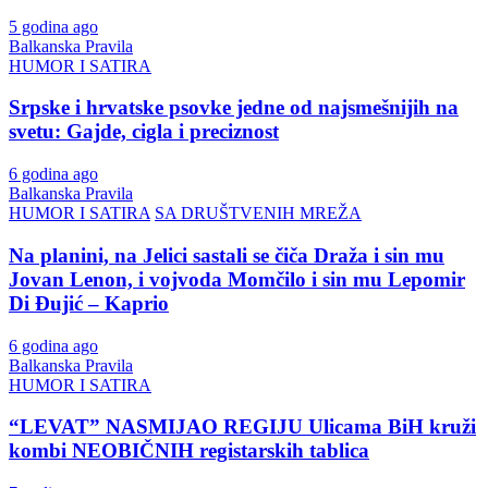
5 godina ago
Balkanska Pravila
HUMOR I SATIRA
Srpske i hrvatske psovke jedne od najsmešnijih na
svetu: Gajde, cigla i preciznost
6 godina ago
Balkanska Pravila
HUMOR I SATIRA
SA DRUŠTVENIH MREŽA
Na planini, na Jelici sastali se čiča Draža i sin mu
Jovan Lenon, i vojvoda Momčilo i sin mu Lepomir
Di Đujić – Kaprio
6 godina ago
Balkanska Pravila
HUMOR I SATIRA
“LEVAT” NASMIJAO REGIJU Ulicama BiH kruži
kombi NEOBIČNIH registarskih tablica