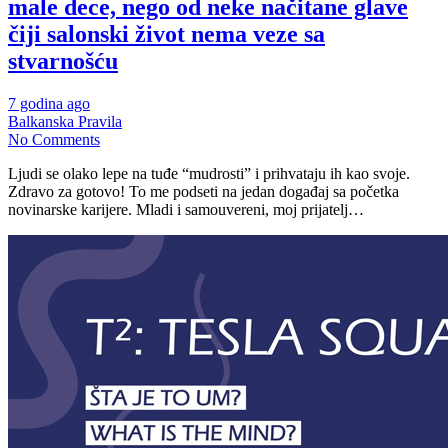
male dece, nego od neke načitane glave
čiji salonski život nema veze sa
stvarnošću
7 godina ago
Balkanska Pravila
No Comments
Ljudi se olako lepe na tuđe “mudrosti” i prihvataju ih kao svoje.
Zdravo za gotovo! To me podseti na jedan događaj sa početka
novinarske karijere. Mladi i samouvereni, moj prijatelj…