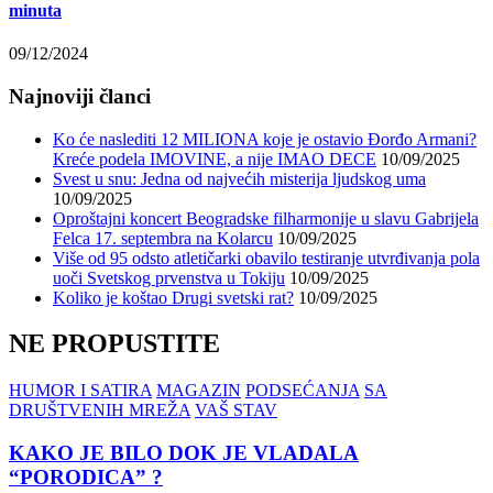
minuta
09/12/2024
Najnoviji članci
Ko će naslediti 12 MILIONA koje je ostavio Đorđo Armani?
Kreće podela IMOVINE, a nije IMAO DECE
10/09/2025
Svest u snu: Jedna od najvećih misterija ljudskog uma
10/09/2025
Oproštajni koncert Beogradske filharmonije u slavu Gabrijela
Felca 17. septembra na Kolarcu
10/09/2025
Više od 95 odsto atletičarki obavilo testiranje utvrđivanja pola
uoči Svetskog prvenstva u Tokiju
10/09/2025
Koliko je koštao Drugi svetski rat?
10/09/2025
NE PROPUSTITE
HUMOR I SATIRA
MAGAZIN
PODSEĆANJA
SA
DRUŠTVENIH MREŽA
VAŠ STAV
KAKO JE BILO DOK JE VLADALA
“PORODICA” ?