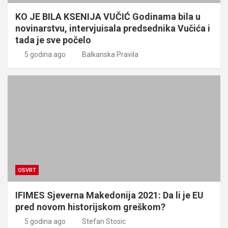
KO JE BILA KSENIJA VUČIĆ Godinama bila u
novinarstvu, intervjuisala predsednika Vučića i
tada je sve počelo
5 godina ago
Balkanska Pravila
OSVRT
IFIMES Sjeverna Makedonija 2021: Da li je EU
pred novom historijskom greškom?
5 godina ago
Stefan Stosic