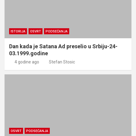
ISTORIJA
OSVRT
PODSEĆANJA
Dan kada je Satana Ad preselio u Srbiju-24-
03.1999.godine
4 godine ago
Stefan Stosic
OSVRT
PODSEĆANJA