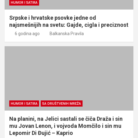
HUMOR I SATIRA
Srpske i hrvatske psovke jedne od
najsmešnijih na svetu: Gajde, cigla i preciznost
6 godina ago
Balkanska Pravila
HUMOR I SATIRA
SA DRUŠTVENIH MREŽA
Na planini, na Jelici sastali se čiča Draža i sin
mu Jovan Lenon, i vojvoda Momčilo i sin mu
Lepomir Di Đujić – Kaprio