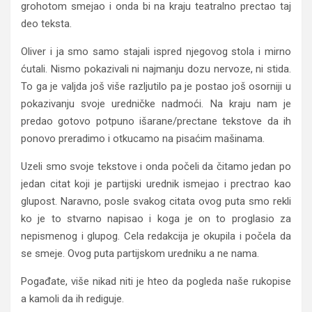
grohotom smejao i onda bi na kraju teatralno prectao taj
deo teksta.
Oliver i ja smo samo stajali ispred njegovog stola i mirno
ćutali. Nismo pokazivali ni najmanju dozu nervoze, ni stida.
To ga je valjda još više razljutilo pa je postao još osorniji u
pokazivanju svoje uredničke nadmoći. Na kraju nam je
predao gotovo potpuno išarane/prectane tekstove da ih
ponovo preradimo i otkucamo na pisaćim mašinama.
Uzeli smo svoje tekstove i onda počeli da čitamo jedan po
jedan citat koji je partijski urednik ismejao i prectrao kao
glupost. Naravno, posle svakog citata ovog puta smo rekli
ko je to stvarno napisao i koga je on to proglasio za
nepismenog i glupog. Cela redakcija je okupila i počela da
se smeje. Ovog puta partijskom uredniku a ne nama.
Pogađate, više nikad niti je hteo da pogleda naše rukopise
a kamoli da ih rediguje.