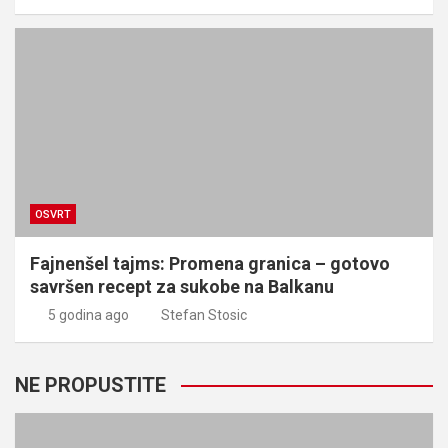
OSVRT
Fajnenšel tajms: Promena granica – gotovo
savršen recept za sukobe na Balkanu
5 godina ago
Stefan Stosic
NE PROPUSTITE