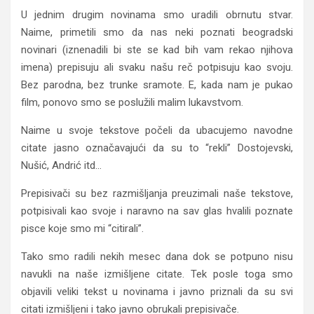
U jednim drugim novinama smo uradili obrnutu stvar.
Naime, primetili smo da nas neki poznati beogradski
novinari (iznenadili bi ste se kad bih vam rekao njihova
imena) prepisuju ali svaku našu reč potpisuju kao svoju.
Bez parodna, bez trunke sramote. E, kada nam je pukao
film, ponovo smo se poslužili malim lukavstvom.
Naime u svoje tekstove počeli da ubacujemo navodne
citate jasno označavajući da su to “rekli” Dostojevski,
Nušić, Andrić itd…
Prepisivači su bez razmišljanja preuzimali naše tekstove,
potpisivali kao svoje i naravno na sav glas hvalili poznate
pisce koje smo mi “citirali”.
Tako smo radili nekih mesec dana dok se potpuno nisu
navukli na naše izmišljene citate. Tek posle toga smo
objavili veliki tekst u novinama i javno priznali da su svi
citati izmišljeni i tako javno obrukali prepisivače.