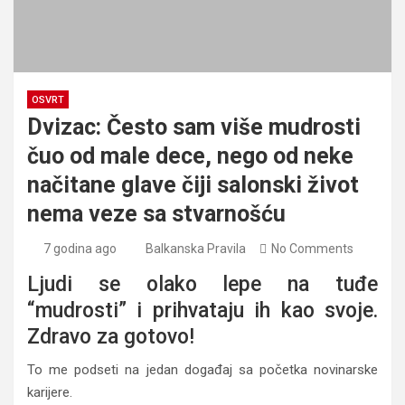
OSVRT
Dvizac: Često sam više mudrosti
čuo od male dece, nego od neke
načitane glave čiji salonski život
nema veze sa stvarnošću
7 godina ago
Balkanska Pravila
No Comments
Ljudi se olako lepe na tuđe
“mudrosti” i prihvataju ih kao svoje.
Zdravo za gotovo!
To me podseti na jedan događaj sa početka novinarske
karijere.