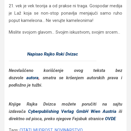
21. vek je vek teorija a od prakse ni traga. Gospodar medija
je Laž koja se non-stop ponavlja menjajući samo ruho
poput kameleona… Ne verujte kameleonima!
Mislite svojom glavom… Svojim iskustvom, svojim srcem…
Napisao Rajko Roki Dvizac
Neovlašćeno korišćenje ovog teksta bez
dozvole
autora
,
smatra se kršenjem autorskih prava i
podložno je tužbi.
Knjige Rajka Dvizca možete poručiti na sajtu
izdavača
Cyberpublishing Verlag GmbH Wien Austria
ili
direktno od pisca, preko njegove Fejsbuk stranice
OVDE
Tags:
CITATI
,
MUDROST
,
NOVINARSTVO
,