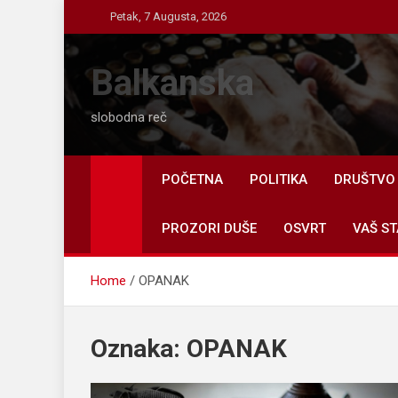
Skip
Petak, 7 Augusta, 2026
to
content
Balkanska
slobodna reč
POČETNA
POLITIKA
DRUŠTVO
PROZORI DUŠE
OSVRT
VAŠ ST
Home
OPANAK
Oznaka:
OPANAK