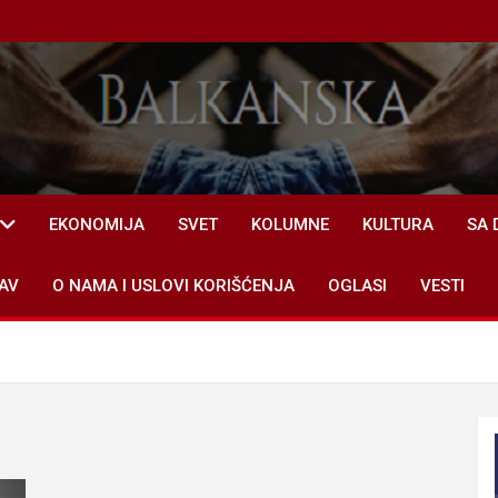
EKONOMIJA
SVET
KOLUMNE
KULTURA
SA 
AV
O NAMA I USLOVI KORIŠĆENJA
OGLASI
VESTI