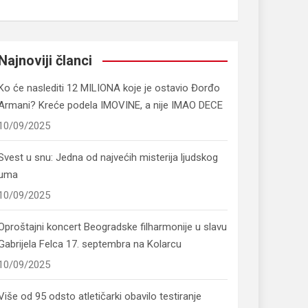
Najnoviji članci
Ko će naslediti 12 MILIONA koje je ostavio Đorđo
Armani? Kreće podela IMOVINE, a nije IMAO DECE
10/09/2025
Svest u snu: Jedna od najvećih misterija ljudskog
uma
10/09/2025
Oproštajni koncert Beogradske filharmonije u slavu
Gabrijela Felca 17. septembra na Kolarcu
10/09/2025
Više od 95 odsto atletičarki obavilo testiranje