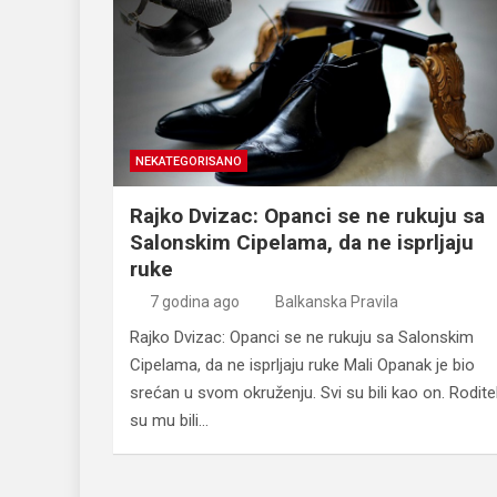
NEKATEGORISANO
Rajko Dvizac: Opanci se ne rukuju sa
Salonskim Cipelama, da ne isprljaju
ruke
7 godina ago
Balkanska Pravila
Rajko Dvizac: Opanci se ne rukuju sa Salonskim
Cipelama, da ne isprljaju ruke Mali Opanak je bio
srećan u svom okruženju. Svi su bili kao on. Roditel
su mu bili…