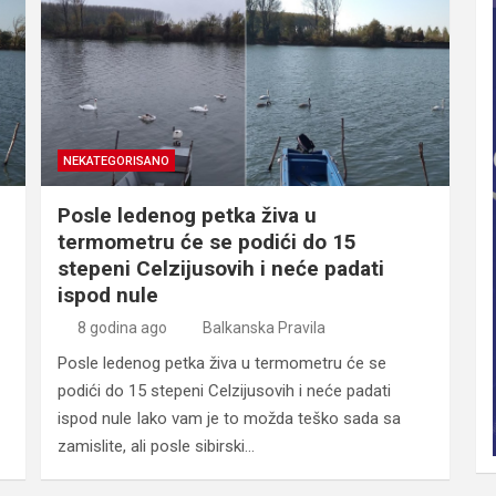
NEKATEGORISANO
Posle ledenog petka živa u
termometru će se podići do 15
stepeni Celzijusovih i neće padati
ispod nule
8 godina ago
Balkanska Pravila
Posle ledenog petka živa u termometru će se
podići do 15 stepeni Celzijusovih i neće padati
ispod nule Iako vam je to možda teško sada sa
zamislite, ali posle sibirski…