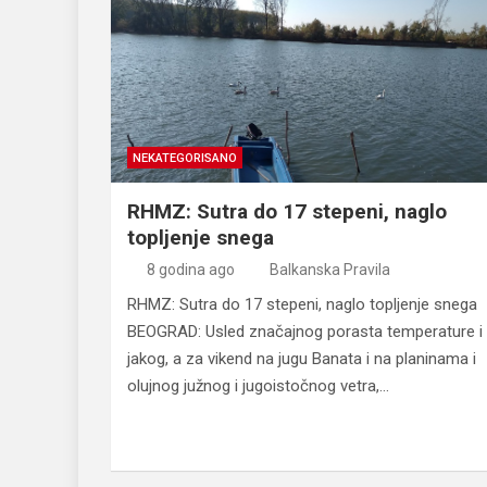
NEKATEGORISANO
RHMZ: Sutra do 17 stepeni, naglo
topljenje snega
8 godina ago
Balkanska Pravila
RHMZ: Sutra do 17 stepeni, naglo topljenje snega
BEOGRAD: Usled značajnog porasta temperature i
jakog, a za vikend na jugu Banata i na planinama i
olujnog južnog i jugoistočnog vetra,…