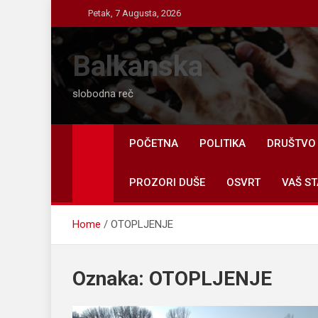
Skip
Petak, 7 Augusta, 2026
to
content
Balkanska
slobodna reč
POČETNA
POLITIKA
DRUŠTVO
PROZORI DUŠE
OSVRT
VAŠ ST
Home
OTOPLJENJE
Oznaka:
OTOPLJENJE