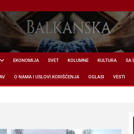
EKONOMIJA
SVET
KOLUMNE
KULTURA
SA 
AV
O NAMA I USLOVI KORIŠĆENJA
OGLASI
VESTI