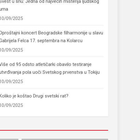
Svest u snu: Jedna od najvećih misterija ljudskog
uma
10/09/2025
Oproštajni koncert Beogradske filharmonije u slavu
Gabrijela Felca 17. septembra na Kolarcu
10/09/2025
Više od 95 odsto atletičarki obavilo testiranje
utvrđivanja pola uoči Svetskog prvenstva u Tokiju
10/09/2025
Koliko je koštao Drugi svetski rat?
10/09/2025