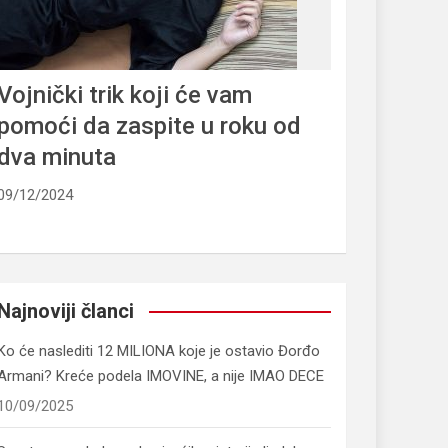
Vojnički trik koji će vam
pomoći da zaspite u roku od
dva minuta
09/12/2024
Najnoviji članci
Ko će naslediti 12 MILIONA koje je ostavio Đorđo
Armani? Kreće podela IMOVINE, a nije IMAO DECE
10/09/2025