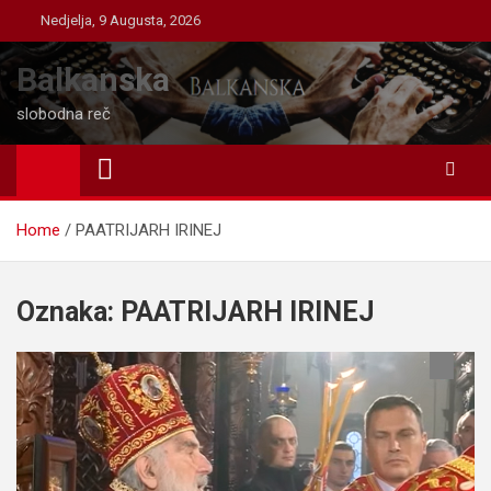
Skip
Nedjelja, 9 Augusta, 2026
to
content
Balkanska
slobodna reč
Home
PAATRIJARH IRINEJ
Oznaka:
PAATRIJARH IRINEJ