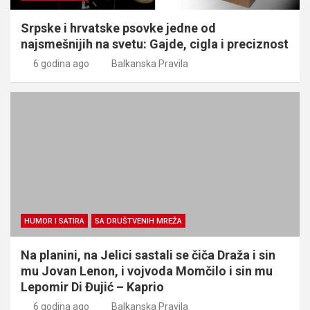
Srpske i hrvatske psovke jedne od
najsmešnijih na svetu: Gajde, cigla i preciznost
6 godina ago
Balkanska Pravila
HUMOR I SATIRA
SA DRUŠTVENIH MREŽA
Na planini, na Jelici sastali se čiča Draža i sin
mu Jovan Lenon, i vojvoda Momčilo i sin mu
Lepomir Di Đujić – Kaprio
6 godina ago
Balkanska Pravila