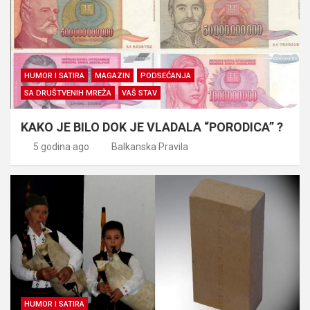
HUMOR I SATIRA
MAGAZIN
PODSEĆANJA
SA DRUŠTVENIH MREŽA
VAŠ STAV
KAKO JE BILO DOK JE VLADALA “PORODICA” ?
5 godina ago
Balkanska Pravila
HUMOR I SATIRA