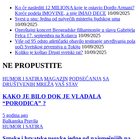
Ko će naslediti 12 MILIONA koje je ostavio Đorđo Armani?
Kreće podela IMOVINE, a nije IMAO DECE
10/09/2025
Svest u snu: Jedna od najvećih misterija ljudskog uma
10/09/2025
Oproštajni koncert Beogradske filharmonije u slavu Gabrijela
Felca 17. septembra na Kolarcu
10/09/2025
Više od 95 odsto atletičarki obavilo testiranje utvrđivanja pola
uoči Svetskog prvenstva u Tokiju
10/09/2025
Koliko je koštao Drugi svetski rat?
10/09/2025
NE PROPUSTITE
HUMOR I SATIRA
MAGAZIN
PODSEĆANJA
SA
DRUŠTVENIH MREŽA
VAŠ STAV
KAKO JE BILO DOK JE VLADALA
“PORODICA” ?
5 godina ago
Balkanska Pravila
HUMOR I SATIRA
Srpske i hrvatske psovke jedne od najsmešnijih na