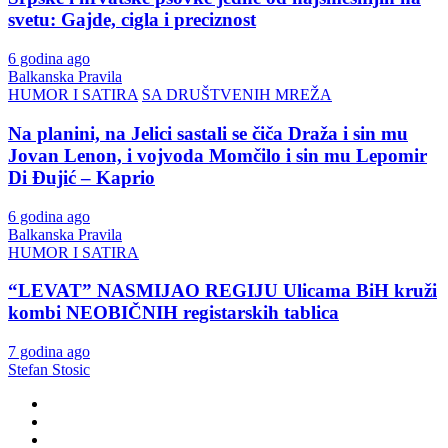
svetu: Gajde, cigla i preciznost
6 godina ago
Balkanska Pravila
HUMOR I SATIRA
SA DRUŠTVENIH MREŽA
Na planini, na Jelici sastali se čiča Draža i sin mu
Jovan Lenon, i vojvoda Momčilo i sin mu Lepomir
Di Đujić – Kaprio
6 godina ago
Balkanska Pravila
HUMOR I SATIRA
“LEVAT” NASMIJAO REGIJU Ulicama BiH kruži
kombi NEOBIČNIH registarskih tablica
7 godina ago
Stefan Stosic