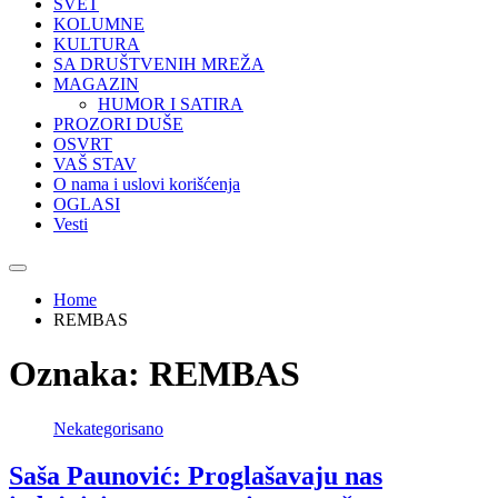
SVET
KOLUMNE
KULTURA
SA DRUŠTVENIH MREŽA
MAGAZIN
HUMOR I SATIRA
PROZORI DUŠE
OSVRT
VAŠ STAV
O nama i uslovi korišćenja
OGLASI
Vesti
Home
REMBAS
Oznaka:
REMBAS
Nekategorisano
Saša Paunović: Proglašavaju nas