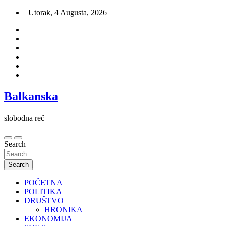
Skip
Utorak, 4 Augusta, 2026
to
content
Balkanska
slobodna reč
Search
Search
POČETNA
POLITIKA
DRUŠTVO
HRONIKA
EKONOMIJA