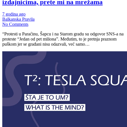
izdajnicima, prete mi na mrežama
7 godina ago
Balkanska Pravila
No Comments
“Protesti u Paraćinu, Šapcu i na Starom gradu su odgovor SNS-a na
proteste “Jedan od pet miliona”. Međutim, to je pretnja praznom
puškom jer se građani nisu odazvali, već samo…