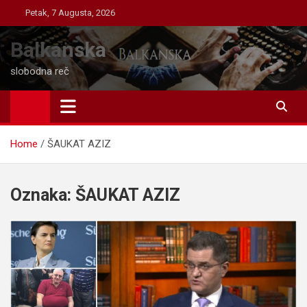
Skip
Petak, 7 Augusta, 2026
to
content
Balkanska
slobodna reč
Home
ŠAUKAT AZIZ
Oznaka:
ŠAUKAT AZIZ