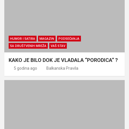
HUMOR I SATIRA
MAGAZIN
PODSEĆANJA
SA DRUŠTVENIH MREŽA
VAŠ STAV
KAKO JE BILO DOK JE VLADALA “PORODICA” ?
5 godina ago
Balkanska Pravila