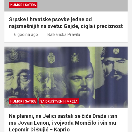
HUMOR I SATIRA
Srpske i hrvatske psovke jedne od
najsmešnijih na svetu: Gajde, cigla i preciznost
6 godina ago
Balkanska Pravila
HUMOR I SATIRA
SA DRUŠTVENIH MREŽA
Na planini, na Jelici sastali se čiča Draža i sin
mu Jovan Lenon, i vojvoda Momčilo i sin mu
Lepomir Di Đujić – Kaprio