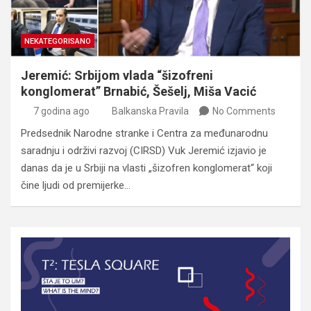
NEKATEGORISANO
Jeremić: Srbijom vlada “šizofreni
konglomerat” Brnabić, Šešelj, Miša Vacić
7 godina ago
Balkanska Pravila
No Comments
Predsednik Narodne stranke i Centra za međunarodnu
saradnju i održivi razvoj (CIRSD) Vuk Jeremić izjavio je
danas da je u Srbiji na vlasti „šizofren konglomerat“ koji
čine ljudi od premijerke…