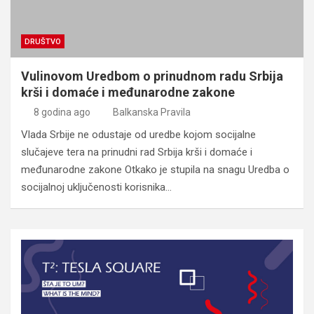
DRUŠTVO
Vulinovom Uredbom o prinudnom radu Srbija
krši i domaće i međunarodne zakone
8 godina ago
Balkanska Pravila
Vlada Srbije ne odustaje od uredbe kojom socijalne
slučajeve tera na prinudni rad Srbija krši i domaće i
međunarodne zakone Otkako je stupila na snagu Uredba o
socijalnoj uključenosti korisnika…