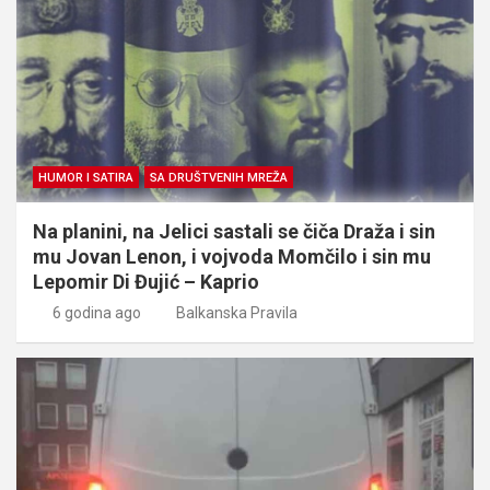
HUMOR I SATIRA
SA DRUŠTVENIH MREŽA
Na planini, na Jelici sastali se čiča Draža i sin
mu Jovan Lenon, i vojvoda Momčilo i sin mu
Lepomir Di Đujić – Kaprio
6 godina ago
Balkanska Pravila