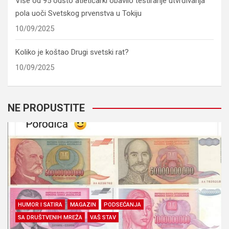
Više od 95 odsto atletičarki obavilo testiranje utvrđivanja
pola uoči Svetskog prvenstva u Tokiju
10/09/2025
Koliko je koštao Drugi svetski rat?
10/09/2025
NE PROPUSTITE
HUMOR I SATIRA
MAGAZIN
PODSEĆANJA
SA DRUŠTVENIH MREŽA
VAŠ STAV