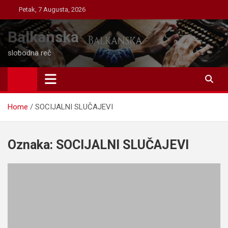
Skip
Petak, 7 Augusta, 2026
to
content
Balkanska
slobodna reč
Home
SOCIJALNI SLUČAJEVI
Oznaka:
SOCIJALNI SLUČAJEVI