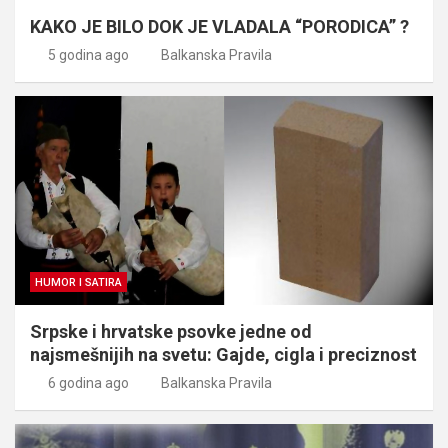
KAKO JE BILO DOK JE VLADALA “PORODICA” ?
5 godina ago
Balkanska Pravila
HUMOR I SATIRA
Srpske i hrvatske psovke jedne od
najsmešnijih na svetu: Gajde, cigla i preciznost
6 godina ago
Balkanska Pravila