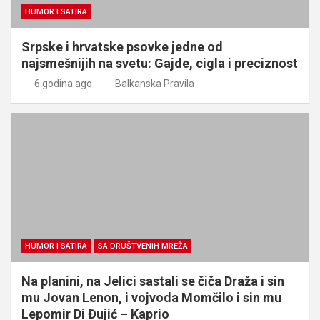
HUMOR I SATIRA
Srpske i hrvatske psovke jedne od
najsmešnijih na svetu: Gajde, cigla i preciznost
6 godina ago
Balkanska Pravila
HUMOR I SATIRA
SA DRUŠTVENIH MREŽA
Na planini, na Jelici sastali se čiča Draža i sin
mu Jovan Lenon, i vojvoda Momčilo i sin mu
Lepomir Di Đujić – Kaprio