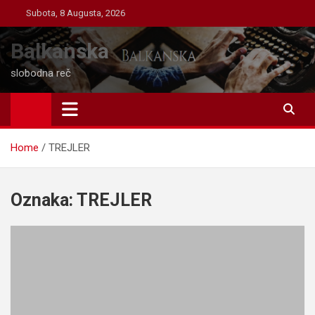
Skip
Subota, 8 Augusta, 2026
to
content
Balkanska
slobodna reč
Home
TREJLER
Oznaka:
TREJLER