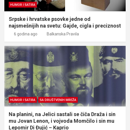
HUMOR I SATIRA
Srpske i hrvatske psovke jedne od
najsmešnijih na svetu: Gajde, cigla i preciznost
6 godina ago
Balkanska Pravila
HUMOR I SATIRA
SA DRUŠTVENIH MREŽA
Na planini, na Jelici sastali se čiča Draža i sin
mu Jovan Lenon, i vojvoda Momčilo i sin mu
Lepomir Di Đujić – Kaprio