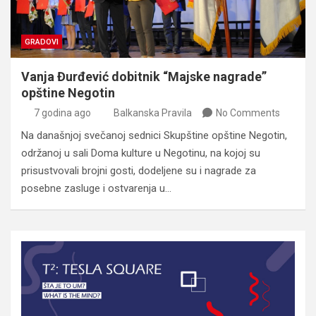
GRADOVI
Vanja Đurđević dobitnik “Majske nagrade”
opštine Negotin
7 godina ago
Balkanska Pravila
No Comments
Na današnjoj svečanoj sednici Skupštine opštine Negotin,
održanoj u sali Doma kulture u Negotinu, na kojoj su
prisustvovali brojni gosti, dodeljene su i nagrade za
posebne zasluge i ostvarenja u…