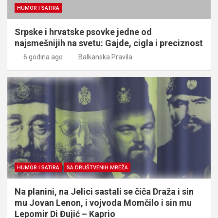
HUMOR I SATIRA
Srpske i hrvatske psovke jedne od
najsmešnijih na svetu: Gajde, cigla i preciznost
6 godina ago
Balkanska Pravila
HUMOR I SATIRA
SA DRUŠTVENIH MREŽA
Na planini, na Jelici sastali se čiča Draža i sin
mu Jovan Lenon, i vojvoda Momčilo i sin mu
Lepomir Di Đujić – Kaprio