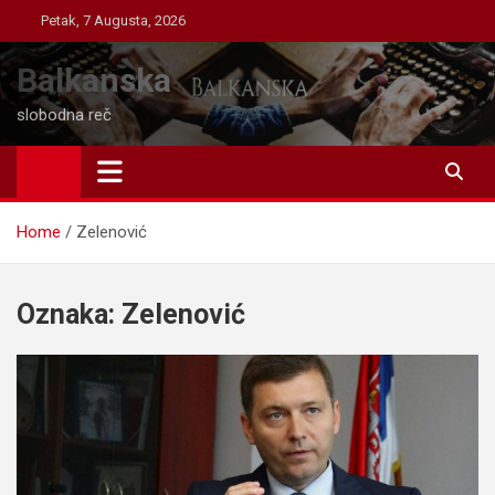
Skip
Petak, 7 Augusta, 2026
to
content
Balkanska
slobodna reč
Home
Zelenović
Oznaka:
Zelenović