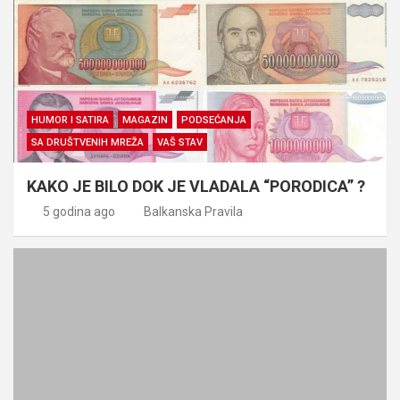
HUMOR I SATIRA
MAGAZIN
PODSEĆANJA
SA DRUŠTVENIH MREŽA
VAŠ STAV
KAKO JE BILO DOK JE VLADALA “PORODICA” ?
5 godina ago
Balkanska Pravila