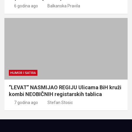
6 godina ago
Balkanska Pravila
HUMOR I SATIRA
“LEVAT” NASMIJAO REGIJU Ulicama BiH kruži
kombi NEOBIČNIH registarskih tablica
7 godina ago
Stefan Stosic