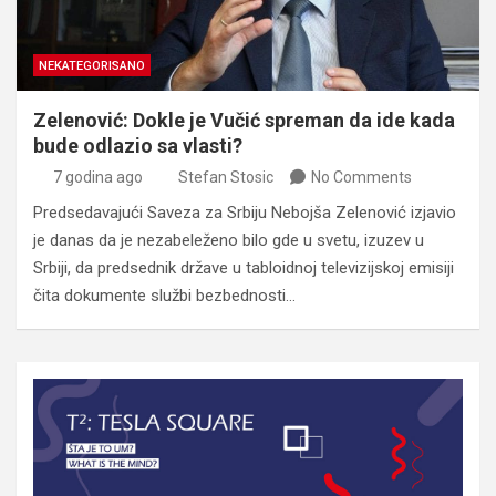
NEKATEGORISANO
Zelenović: Dokle je Vučić spreman da ide kada
bude odlazio sa vlasti?
7 godina ago
Stefan Stosic
No Comments
Predsedavajući Saveza za Srbiju Nebojša Zelenović izjavio
je danas da je nezabeleženo bilo gde u svetu, izuzev u
Srbiji, da predsednik države u tabloidnoj televizijskoj emisiji
čita dokumente službi bezbednosti…