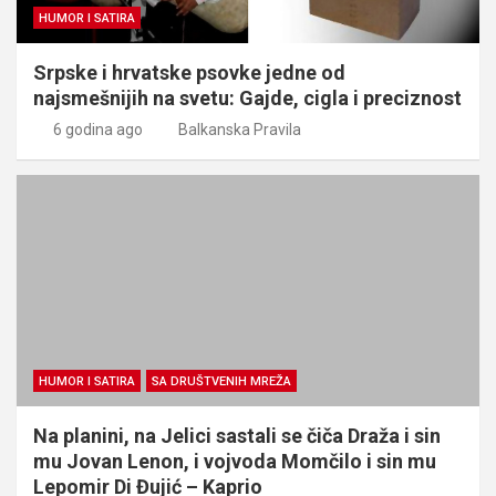
HUMOR I SATIRA
Srpske i hrvatske psovke jedne od
najsmešnijih na svetu: Gajde, cigla i preciznost
6 godina ago
Balkanska Pravila
HUMOR I SATIRA
SA DRUŠTVENIH MREŽA
Na planini, na Jelici sastali se čiča Draža i sin
mu Jovan Lenon, i vojvoda Momčilo i sin mu
Lepomir Di Đujić – Kaprio