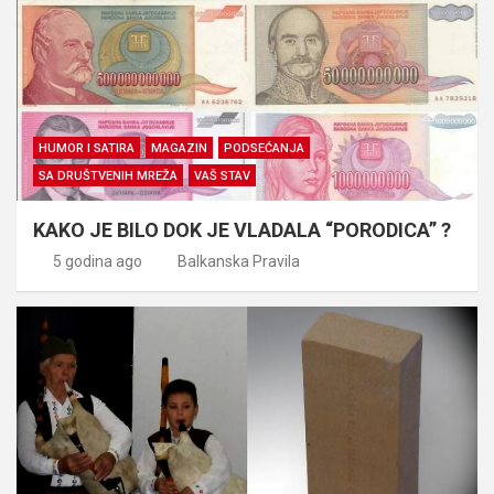
HUMOR I SATIRA
MAGAZIN
PODSEĆANJA
SA DRUŠTVENIH MREŽA
VAŠ STAV
KAKO JE BILO DOK JE VLADALA “PORODICA” ?
5 godina ago
Balkanska Pravila