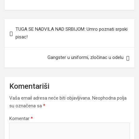
Navigacija
TUGA SE NADVILA NAD SRBIJOM: Umro poznati srpski
članaka
pisac!
Gangster u uniformi, zločinac u odelu
Komentariši
Vaša email adresa neće biti objavljivana.
Neophodna polja
su označena sa
*
Komentar
*