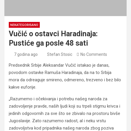
NEKATEGORISANO
Vučić o ostavci Haradinaja:
Pustiće ga posle 48 sati
7 godina ago
Stefan Stosic
No Comments
Predsednik Srbije Aleksandar Vučić istakao je danas,
povodom ostavke Ramuša Haradinaja, da na to Srbija
mora da odreaguje smireno, odmereno, trezveno i bez bilo
kakve euforije.
„Razumemo i očekivanja i potrebu našeg naroda za
zadovoljenje pravde, naših ljudi koji su trpeli stigmu krivca i
jedinih odgovornih za sve što se zbivalo na prostoru bivše
Jugoslavije. Zato razumemo radost, al i neku vrstu
zadovoljstva kod pripadnika našeg naroda zbog poziva