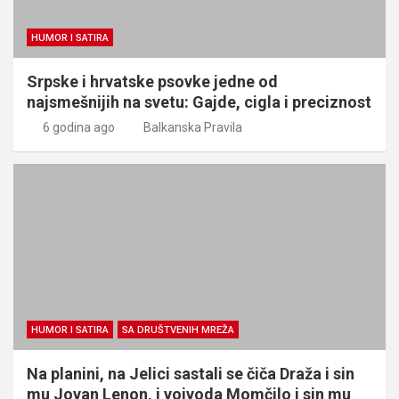
HUMOR I SATIRA
Srpske i hrvatske psovke jedne od
najsmešnijih na svetu: Gajde, cigla i preciznost
6 godina ago
Balkanska Pravila
HUMOR I SATIRA
SA DRUŠTVENIH MREŽA
Na planini, na Jelici sastali se čiča Draža i sin
mu Jovan Lenon, i vojvoda Momčilo i sin mu