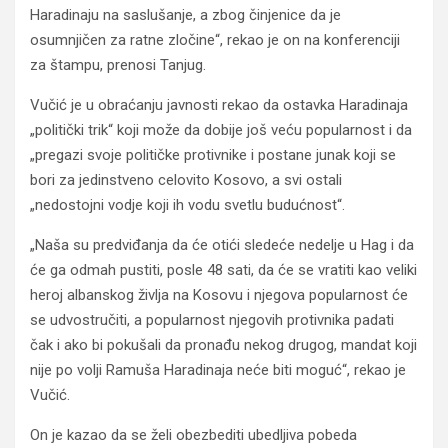
Haradinaju na saslušanje, a zbog činjenice da je
osumnjičen za ratne zločine“, rekao je on na konferenciji
za štampu, prenosi Tanjug.
Vučić je u obraćanju javnosti rekao da ostavka Haradinaja
„politički trik“ koji može da dobije još veću popularnost i da
„pregazi svoje političke protivnike i postane junak koji se
bori za jedinstveno celovito Kosovo, a svi ostali
„nedostojni vodje koji ih vodu svetlu budućnost“.
„Naša su predviđanja da će otići sledeće nedelje u Hag i da
će ga odmah pustiti, posle 48 sati, da će se vratiti kao veliki
heroj albanskog življa na Kosovu i njegova popularnost će
se udvostručiti, a popularnost njegovih protivnika padati
čak i ako bi pokušali da pronađu nekog drugog, mandat koji
nije po volji Ramuša Haradinaja neće biti moguć“, rekao je
Vučić.
On je kazao da se želi obezbediti ubedljiva pobeda