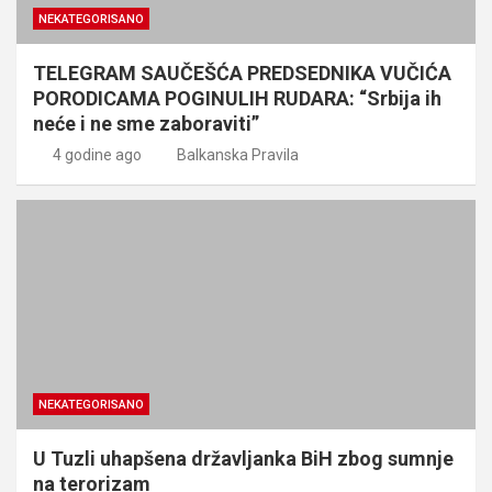
NEKATEGORISANO
TELEGRAM SAUČEŠĆA PREDSEDNIKA VUČIĆA
PORODICAMA POGINULIH RUDARA: “Srbija ih
neće i ne sme zaboraviti”
4 godine ago
Balkanska Pravila
NEKATEGORISANO
U Tuzli uhapšena državljanka BiH zbog sumnje
na terorizam