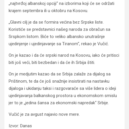
„najtvrđoj albanskoj opciji“ na izborima koji će se održati
krajem septembra ili u oktobru na Kosovu.
„Glavni cilj je da se formira većina bez Srpske liste.
Koristiće se predstavnici našeg naroda za obračun sa
Srspkom listom. Biće to veliko albansko unutrašnje
ujedinjenje i ujedinjavanje sa Tiranom“, rekao je Vučić.
On je kazao i da će srpski narod na Kosovu, iako će pritisci
biti još veći, biti bezbedan i da će ih Srbija štiti.
On je medjutim kazao da se Srbija zalaže za dijalog sa
Prištinom, te da će još snažnije insistirati na nastavku
dijaloga i ukidanju taksi i razgovaraće sa više lidera o ideji
ujedinjavanja balkanskog prostora u ekonomskom smislu
jer to je „jedina šansa za ekonomski napredak“ Srbije.
Vučić je za avgust najavio nove mere.
Izvor: Danas