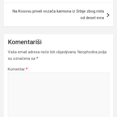
Na Kosovu priveli vozača kamiona iz Srbije zbog mita
od deset evra
Komentariši
Vaša email adresa neće biti objavljivana.
Neophodna polja
su označena sa
*
Komentar
*