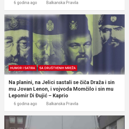
6 godina ago
Balkanska Pravila
HUMOR I SATIRA
SA DRUŠTVENIH MREŽA
Na planini, na Jelici sastali se čiča Draža i sin
mu Jovan Lenon, i vojvoda Momčilo i sin mu
Lepomir Di Đujić – Kaprio
6 godina ago
Balkanska Pravila