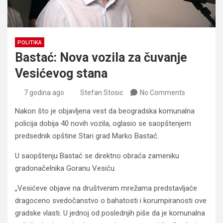
POLITIKA
Bastać: Nova vozila za čuvanje
Vesićevog stana
7 godina ago
Stefan Stosic
No Comments
Nakon što je objavljena vest da beogradska komunalna
policija dobija 40 novih vozila, oglasio se saopštenjem
predsednik opštine Stari grad Marko Bastać.
U saopštenju Bastać se direktno obraća zameniku
gradonačelnika Goranu Vesiću.
„
Vesićeve objave na društvenim mrežama predstavljaće
dragoceno svedočanstvo o bahatosti i korumpiranosti ove
gradske vlasti. U jednoj od poslednjih piše da je komunalna