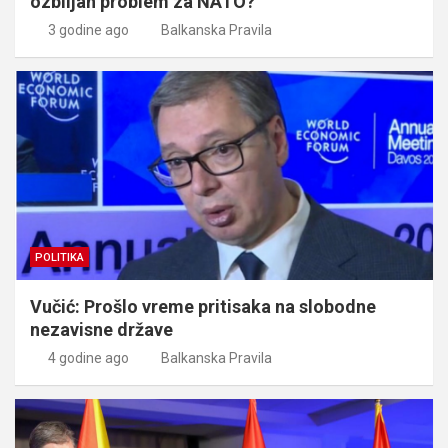
ozbiljan problem za NATO?
3 godine ago
Balkanska Pravila
POLITIKA
Vučić: Prošlo vreme pritisaka na slobodne
nezavisne države
4 godine ago
Balkanska Pravila