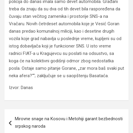
policija do danas imala samo devet automobila. Građani
treba da znaju da su dva od tih devet bila raspoređena da
čuvaju stan večitog zamenika i prostorije SNS-a na
Vračaru. Novih četrdeset automobila koje je Vesić Goran
danas predao komunalnoj miliciji, kao i desetine drugih
vozila koje grad nabavlja u poslednje vreme, kupljeni su od
istog dobavljača koji je funkcioner SNS. U isto vreme
radnici FIAT-a u Kragujevcu su poslati na odsustvo, sa
koga će na kolektivni godišnji odmor zbog nedostatka
posla. Ostaje samo pitanje Gorane, „zar mora baš svaki put
neka afera?““;
zaključuje se u saopštenju Basataća.
Izvor: Danas
Navigacija
Mirovne snage na Kosovu i Metohiji garant bezbednosti
članaka
srpskog naroda