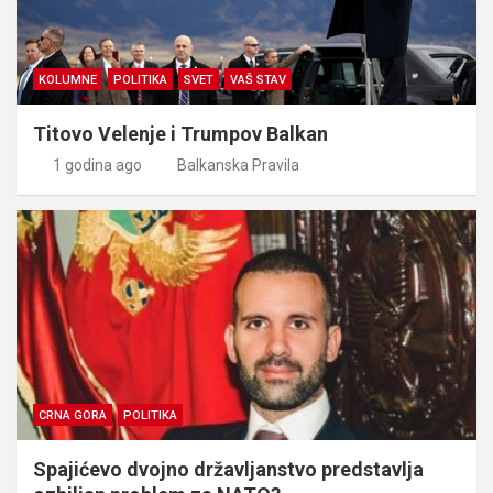
KOLUMNE
POLITIKA
SVET
VAŠ STAV
Titovo Velenje i Trumpov Balkan
1 godina ago
Balkanska Pravila
CRNA GORA
POLITIKA
Spajićevo dvojno državljanstvo predstavlja