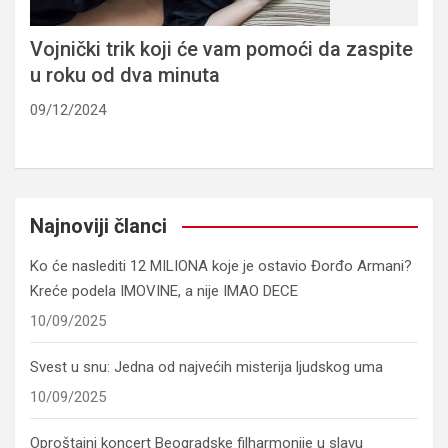
Vojnički trik koji će vam pomoći da zaspite
u roku od dva minuta
09/12/2024
Najnoviji članci
Ko će naslediti 12 MILIONA koje je ostavio Đorđo Armani?
Kreće podela IMOVINE, a nije IMAO DECE
10/09/2025
Svest u snu: Jedna od najvećih misterija ljudskog uma
10/09/2025
Oproštajni koncert Beogradske filharmonije u slavu